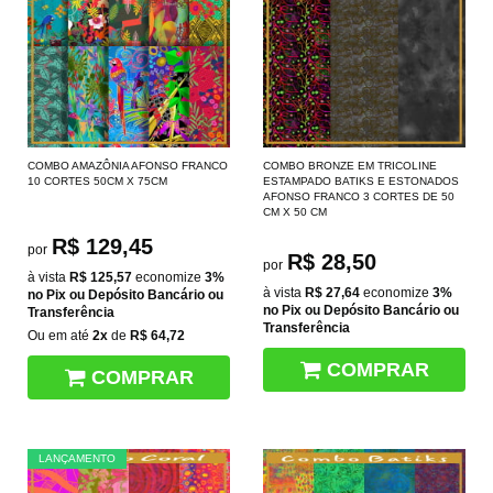
COMBO AMAZÔNIA AFONSO FRANCO
COMBO BRONZE EM TRICOLINE
10 CORTES 50CM X 75CM
ESTAMPADO BATIKS E ESTONADOS
AFONSO FRANCO 3 CORTES DE 50
CM X 50 CM
R$ 129,45
por
R$ 28,50
por
à vista
R$ 125,57
economize
3%
à vista
R$ 27,64
economize
3%
no Pix ou Depósito Bancário ou
no Pix ou Depósito Bancário ou
Transferência
Transferência
Ou em até
2x
de
R$ 64,72
COMPRAR
COMPRAR
LANÇAMENTO