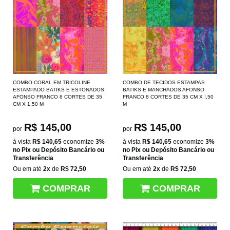
COMBO CORAL EM TRICOLINE
COMBO DE TECIDOS ESTAMPAS
ESTAMPADO BATIKS E ESTONADOS
BATIKS E MANCHADOS AFONSO
AFONSO FRANCO 8 CORTES DE 35
FRANCO 8 CORTES DE 35 CM X !,50
CM X 1,50 M
M
R$ 145,00
R$ 145,00
por
por
à vista
R$ 140,65
economize
3%
à vista
R$ 140,65
economize
3%
no Pix ou Depósito Bancário ou
no Pix ou Depósito Bancário ou
Transferência
Transferência
Ou em até
2x
de
R$ 72,50
Ou em até
2x
de
R$ 72,50
COMPRAR
COMPRAR