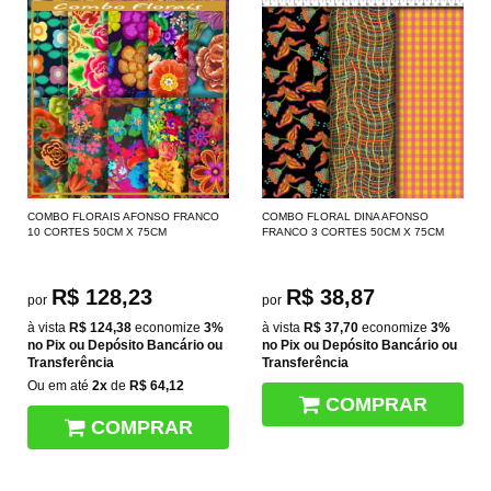
COMBO FLORAIS AFONSO FRANCO
COMBO FLORAL DINA AFONSO
10 CORTES 50CM X 75CM
FRANCO 3 CORTES 50CM X 75CM
R$ 128,23
R$ 38,87
por
por
à vista
R$ 124,38
economize
3%
à vista
R$ 37,70
economize
3%
no Pix ou Depósito Bancário ou
no Pix ou Depósito Bancário ou
Transferência
Transferência
Ou em até
2x
de
R$ 64,12
COMPRAR
COMPRAR