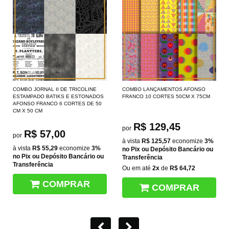
COMBO JORNAL II DE TRICOLINE
COMBO LANÇAMENTOS AFONSO
ESTAMPADO BATIKS E ESTONADOS
FRANCO 10 CORTES 50CM X 75CM
AFONSO FRANCO 6 CORTES DE 50
CM X 50 CM
R$ 129,45
por
R$ 57,00
por
à vista
R$ 125,57
economize
3%
à vista
R$ 55,29
economize
3%
no Pix ou Depósito Bancário ou
no Pix ou Depósito Bancário ou
Transferência
Transferência
Ou em até
2x
de
R$ 64,72
COMPRAR
COMPRAR