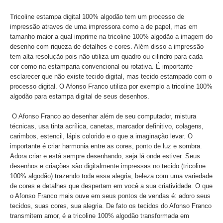
Tricoline estampa digital 100% algodão tem um processo de
impressão atraves de uma impressora como a de papel, mas em
tamanho maior a qual imprime na tricoline 100% algodão a imagem do
desenho com riqueza de detalhes e cores. Além disso a impressão
tem alta resolução pois não utiliza um quadro ou cilindro para cada
cor como na estamparia convencional ou rotativa. É importante
esclarecer que não existe tecido digital, mas tecido estampado com o
processo digital. O Afonso Franco utiliza por exemplo a tricoline 100%
algodão para estampa digital de seus desenhos.
O Afonso Franco ao desenhar além de seu computador, mistura
técnicas, usa tinta acrílica, canetas, marcador definitivo, colagens,
carimbos, estencil, lápis colorido e o que a imaginação levar. O
importante é criar harmonia entre as cores, ponto de luz e sombra.
Adora criar e está sempre desenhando, seja lá onde estiver. Seus
desenhos e criações são digitalmente impressas no tecido (tricoline
100% algodão) trazendo toda essa alegria, beleza com uma variedade
de cores e detalhes que despertam em você a sua criatividade. O que
o Afonso Franco mais ouve em seus pontos de vendas é: adoro seus
tecidos, suas cores, sua alegria. De fato os tecidos do Afonso Franco
transmitem amor, é a tricoline 100% algodão transformada em