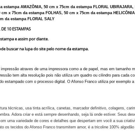
a estampa AMAZÔNIA, 50 cm x 75cm da estampa FLORAL UBIRAJARA, 
0 cm x 75cm da estampa FOLHAS, 50 cm x 75cm da estampa HELICÔNI
5cm da estampa FLORAL SALY
 DE 10 ESTAMPAS
stampa e assim por diante.
e buscar na lupa do site pelo nome da estampa.
e impressão atraves de uma impressora como a de papel, mas em tamanho ma
essão tem alta resolução pois não utiliza um quadro ou cilindro para cada c
cido estampado com o processo digital. O Afonso Franco utiliza por exemplo a
 técnicas, usa tinta acrílica, canetas, marcador definitivo, colagens, carimb
sombra. Adora criar e está sempre desenhando, seja lá onde estiver. Seus de
za com uma variedade de cores e detalhes que despertam em você a sua criat
fato os tecidos do Afonso Franco transmitem amor, é a tricoline 100% algodão