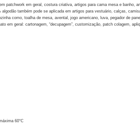
 em patchwork em geral, costura criativa, artigos para cama mesa e banho, 
0% algodão também pode se aplicada em artigos para vestuário, calças, camisas
cozinha como, toalha de mesa, avental, jogo americano, luva, pegador de pan
to em geral: cartonagem, “decupagem”, customização, patch colagem, apliques
 máxima 60°C