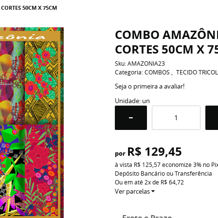
CORTES 50CM X 75CM
COMBO AMAZÔNI
CORTES 50CM X 
Sku:
AMAZONIA23
Categoria:
COMBOS
TECIDO TRICOL
Seja o primeira a avaliar!
Unidade: un
R$ 129,45
por
à vista
R$ 125,57
economize
3%
no Pi
Depósito Bancário ou Transferência
Ou em até
2x
de
R$ 64,72
Ver parcelas