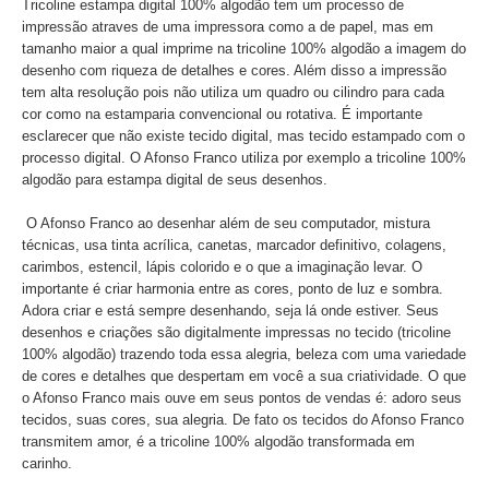
Tricoline estampa digital 100% algodão tem um processo de
impressão atraves de uma impressora como a de papel, mas em
tamanho maior a qual imprime na tricoline 100% algodão a imagem do
desenho com riqueza de detalhes e cores. Além disso a impressão
tem alta resolução pois não utiliza um quadro ou cilindro para cada
cor como na estamparia convencional ou rotativa. É importante
esclarecer que não existe tecido digital, mas tecido estampado com o
processo digital. O Afonso Franco utiliza por exemplo a tricoline 100%
algodão para estampa digital de seus desenhos.
O Afonso Franco ao desenhar além de seu computador, mistura
técnicas, usa tinta acrílica, canetas, marcador definitivo, colagens,
carimbos, estencil, lápis colorido e o que a imaginação levar. O
importante é criar harmonia entre as cores, ponto de luz e sombra.
Adora criar e está sempre desenhando, seja lá onde estiver. Seus
desenhos e criações são digitalmente impressas no tecido (tricoline
100% algodão) trazendo toda essa alegria, beleza com uma variedade
de cores e detalhes que despertam em você a sua criatividade. O que
o Afonso Franco mais ouve em seus pontos de vendas é: adoro seus
tecidos, suas cores, sua alegria. De fato os tecidos do Afonso Franco
transmitem amor, é a tricoline 100% algodão transformada em
carinho.