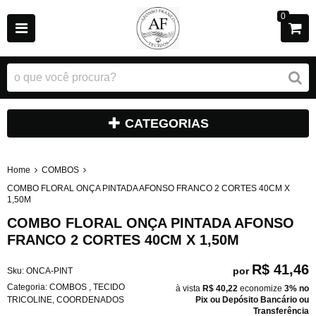
0
CATEGORIAS
Home
COMBOS
COMBO FLORAL ONÇA PINTADA AFONSO FRANCO 2 CORTES 40CM X
1,50M
COMBO FLORAL ONÇA PINTADA AFONSO
FRANCO 2 CORTES 40CM X 1,50M
R$ 41,46
por
Sku:
ONCA-PINT
Categoria:
COMBOS
,
TECIDO
à vista
R$ 40,22
economize
3%
no
TRICOLINE
,
COORDENADOS
Pix ou Depósito Bancário ou
Transferência