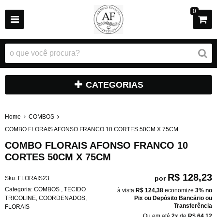
0
CATEGORIAS
Home
COMBOS
COMBO FLORAIS AFONSO FRANCO 10 CORTES 50CM X 75CM
COMBO FLORAIS AFONSO FRANCO 10
CORTES 50CM X 75CM
R$ 128,23
por
Sku:
FLORAIS23
Categoria:
COMBOS
,
TECIDO
à vista
R$ 124,38
economize
3%
no
TRICOLINE
,
COORDENADOS
,
Pix ou Depósito Bancário ou
Transferência
FLORAIS
Ou em até
2x
de
R$ 64,12