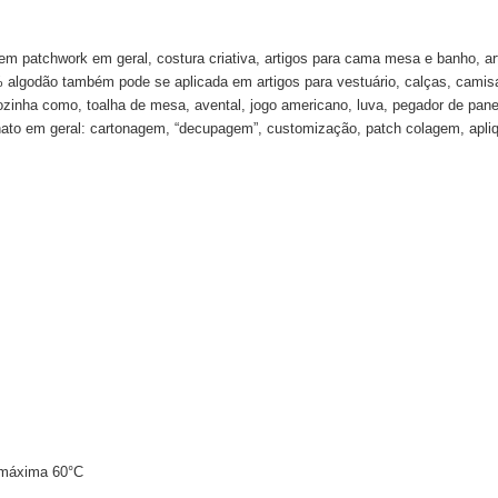
 em patchwork em geral, costura criativa, artigos para cama mesa e banho, 
0% algodão também pode se aplicada em artigos para vestuário, calças, camisas
cozinha como, toalha de mesa, avental, jogo americano, luva, pegador de pan
to em geral: cartonagem, “decupagem”, customização, patch colagem, apliques
 máxima 60°C