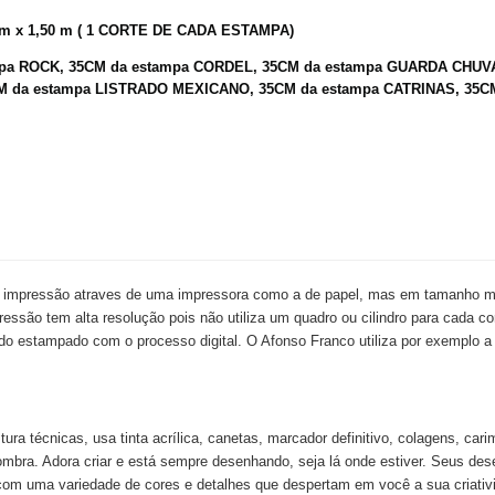
cm x 1,50 m ( 1 CORTE DE CADA ESTAMPA)
mpa ROCK, 35CM da estampa CORDEL, 35CM da estampa GUARDA CHUV
M da estampa LISTRADO MEXICANO, 35CM da estampa CATRINAS, 35C
e impressão atraves de uma impressora como a de papel, mas em tamanho ma
essão tem alta resolução pois não utiliza um quadro ou cilindro para cada c
cido estampado com o processo digital. O Afonso Franco utiliza por exemplo a
 técnicas, usa tinta acrílica, canetas, marcador definitivo, colagens, carimb
sombra. Adora criar e está sempre desenhando, seja lá onde estiver. Seus de
za com uma variedade de cores e detalhes que despertam em você a sua criat