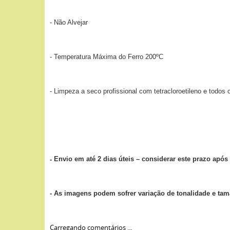
- Não Alvejar
- Temperatura Máxima do Ferro 200ºC
- Limpeza a seco profissional com tetracloroetileno e todos
Envio em até 2 dias úteis – considerar este prazo ap
-
- As imagens podem sofrer variação de tonalidade e ta
Carregando comentários ...