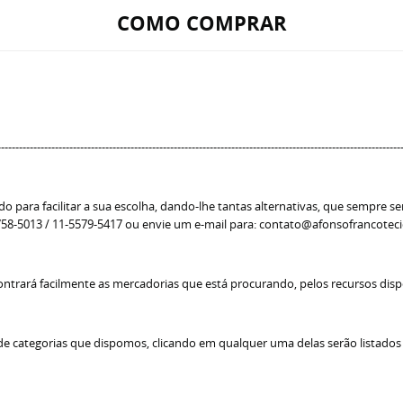
COMO COMPRAR
----------------------------------------------------------------------------------------------------------------
 para facilitar a sua escolha, dando-lhe tantas alternativas, que sempre se
 98758-5013 / 11-5579-5417 ou envie um e-mail para: contato@afonsofrancotec
trará facilmente as mercadorias que está procurando, pelos recursos dispon
e categorias que dispomos, clicando em qualquer uma delas serão listados 