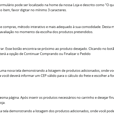
 formulário pode ser localizado na home da nossa Loja e descrito como “O qu
 o ítem, favor digitar no mínimo 3 caracteres.
o de compras, método interativo e mais adequado à sua comodidade. Desta 
 avaliação no momento da escolha dos produtos pretendidos.
rar. Esse botão encontra-se próximo ao produto desejado. Clicando no b
ê terá a opção de Continuar Comprando ou Finalizar o Pedido
ra uma nova tela demonstrando a listagem de produtos adicionados, onde voc
ina você deverá informar um CEP válido para o cálculo do frete e escolher a
a página. Após inserir os produtos necessários no carrinho e desejar final
oja.
va tela demonstrando a listagem dos produtos adicionados, onde você poderá