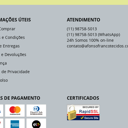
MAÇÕES ÚTEIS
ATENDIMENTO
Comprar
(11)
98758-5013
(11)
98758-5013
(WhatsApp)
 e Condições
24h Somos 100% on-line
 e Entregas
contato@afonsofrancotecidos.c
 e Devoluções
nça
a de Privacidade
olso
S DE PAGAMENTO
CERTIFICADOS