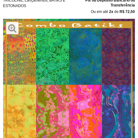
TRICOLINE
,
Lançamentos
,
BATIKS E
Pix ou Depósito Bancário ou
Transferência
ESTONADOS
Ou em até
2x
de
R$ 72,50