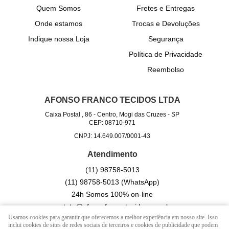
Quem Somos
Fretes e Entregas
Onde estamos
Trocas e Devoluções
Indique nossa Loja
Segurança
Política de Privacidade
Reembolso
AFONSO FRANCO TECIDOS LTDA
Caixa Postal , 86
-
Centro, Mogi das Cruzes
-
SP
CEP: 08710-971
CNPJ: 14.649.007/0001-43
Atendimento
(11)
98758-5013
(11)
98758-5013
(WhatsApp)
24h Somos 100% on-line
contato@afonsofrancotecidos.com.br
Usamos cookies para garantir que oferecemos a melhor experiência em nosso site. Isso
inclui cookies de sites de redes sociais de terceiros e cookies de publicidade que podem