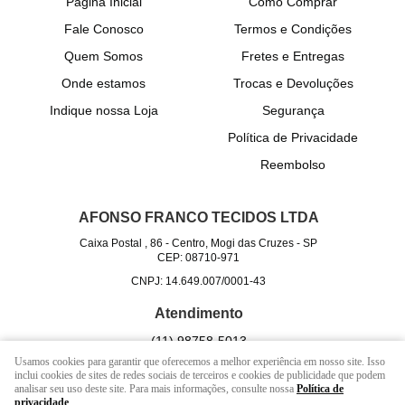
Página Inicial
Como Comprar
Fale Conosco
Termos e Condições
Quem Somos
Fretes e Entregas
Onde estamos
Trocas e Devoluções
Indique nossa Loja
Segurança
Política de Privacidade
Reembolso
AFONSO FRANCO TECIDOS LTDA
Caixa Postal , 86
-
Centro, Mogi das Cruzes
-
SP
CEP: 08710-971
CNPJ: 14.649.007/0001-43
Atendimento
(11)
98758-5013
Usamos cookies para garantir que oferecemos a melhor experiência em nosso site. Isso
(11)
98758-5013
(WhatsApp)
inclui cookies de sites de redes sociais de terceiros e cookies de publicidade que podem
24h Somos 100% on-line
analisar seu uso deste site. Para mais informações, consulte nossa
Política de
privacidade
.