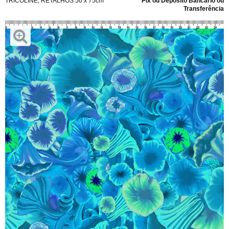
TRICOLINE
,
RETALHOS 50 x 75cm
Pix ou Depósito Bancário ou
Transferência