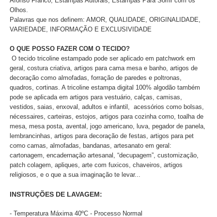
Afonso Franco, Estampas Autorais, Estampas Para Sorrir com os
Olhos.
Palavras que nos definem: AMOR, QUALIDADE, ORIGINALIDADE,
VARIEDADE, INFORMAÇÃO E EXCLUSIVIDADE
O QUE POSSO FAZER COM O TECIDO?
O tecido tricoline estampado pode ser aplicado
em patchwork em
geral, costura criativa, artigos para cama mesa e banho, artigos de
decoração como almofadas, forração de paredes e poltronas,
quadros, cortinas. A tricoline estampa digital 100% algodão também
pode se aplicada em artigos para vestuário, calças, camisas,
vestidos, saias, enxoval, adultos e infantil, acessórios como bolsas,
nécessaires, carteiras, estojos, artigos para cozinha como, toalha de
mesa, mesa posta, avental, jogo americano, luva, pegador de panela,
lembrancinhas, artigos para decoração de festas, artigos para pet
como camas, almofadas, bandanas, artesanato em geral:
cartonagem, encadernação artesanal, “decupagem”, customização,
patch colagem, apliques, arte com fuxicos, chaveiros, artigos
religiosos, e o que a sua imaginação te levar...
INSTRUÇÕES DE LAVAGEM:
- Temperatura Máxima 40ºC - Processo Normal