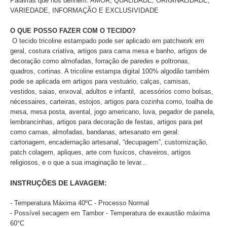
Palavras que nos definem: AMOR, QUALIDADE, ORIGINALIDADE,
VARIEDADE, INFORMAÇÃO E EXCLUSIVIDADE
O QUE POSSO FAZER COM O TECIDO?
O tecido tricoline estampado pode ser aplicado
em patchwork em
geral, costura criativa, artigos para cama mesa e banho, artigos de
decoração como almofadas, forração de paredes e poltronas,
quadros, cortinas. A tricoline estampa digital 100% algodão também
pode se aplicada em artigos para vestuário, calças, camisas,
vestidos, saias, enxoval, adultos e infantil, acessórios como bolsas,
nécessaires, carteiras, estojos, artigos para cozinha como, toalha de
mesa, mesa posta, avental, jogo americano, luva, pegador de panela,
lembrancinhas, artigos para decoração de festas, artigos para pet
como camas, almofadas, bandanas, artesanato em geral:
cartonagem, encadernação artesanal, “decupagem”, customização,
patch colagem, apliques, arte com fuxicos, chaveiros, artigos
religiosos, e o que a sua imaginação te levar...
INSTRUÇÕES DE LAVAGEM:
- Temperatura Máxima 40ºC - Processo Normal
- Possível secagem em Tambor - Temperatura de exaustão máxima
60°C