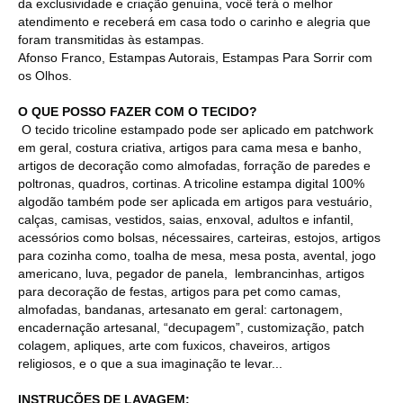
da exclusividade e criação genuína, você terá o melhor
atendimento e receberá em casa todo o carinho e alegria que
foram transmitidas às estampas.
Afonso Franco, Estampas Autorais, Estampas Para Sorrir com
os Olhos.
O QUE POSSO FAZER COM O TECIDO?
O tecido tricoline estampado pode ser aplicado em patchwork
em geral, costura criativa, artigos para cama mesa e banho,
artigos de decoração como almofadas, forração de paredes e
poltronas, quadros, cortinas. A tricoline estampa digital 100%
algodão também pode ser aplicada em artigos para vestuário,
calças, camisas, vestidos, saias, enxoval, adultos e infantil,
acessórios como bolsas, nécessaires, carteiras, estojos, artigos
para cozinha como, toalha de mesa, mesa posta, avental, jogo
americano, luva, pegador de panela, lembrancinhas, artigos
para decoração de festas, artigos para pet como camas,
almofadas, bandanas, artesanato em geral: cartonagem,
encadernação artesanal, “decupagem”, customização, patch
colagem, apliques, arte com fuxicos, chaveiros, artigos
religiosos, e o que a sua imaginação te levar...
INSTRUÇÕES DE LAVAGEM: