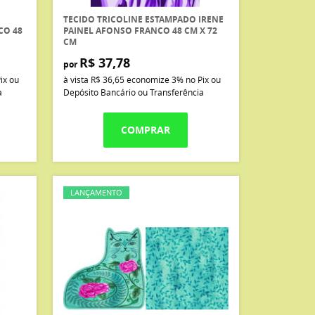
TECIDO TRICOLINE ESTAMPADO IRENE
CO 48
PAINEL AFONSO FRANCO 48 CM X 72
CM
R$ 37,78
por
ix ou
à vista
R$ 36,65
economize
3%
no Pix ou
a
Depósito Bancário ou Transferência
COMPRAR
LANÇAMENTO