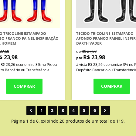
O TRICOLINE ESTAMPADO
TECIDO TRICOLINE ESTAMPADO
SO FRANCO PAINEL INSPIRAÇÃO
AFONSO FRANCO PAINEL INSPI
R HOMEM
DARTH VADER
27,50
de
R$ 27,50
$ 23,98
R$ 23,98
por
a
R$ 23,26
economize
3%
no Pix ou
à vista
R$ 23,26
economize
3%
no P
to Bancário ou Transferência
Depósito Bancário ou Transferênci
COMPRAR
COMPRAR
1
2
3
4
5
6
Página 1 de 6, exibindo 20 produtos de um total de 119.