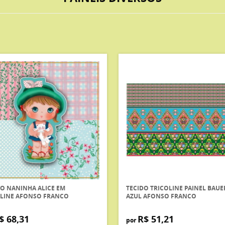
O NANINHA ALICE EM
TECIDO TRICOLINE PAINEL BAUE
OLINE AFONSO FRANCO
AZUL AFONSO FRANCO
$ 68,31
R$ 51,21
por