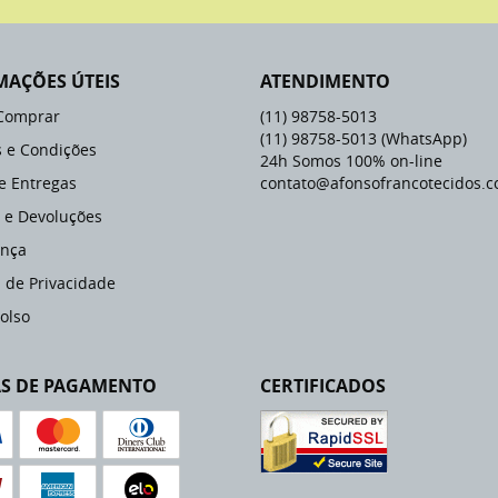
MAÇÕES ÚTEIS
ATENDIMENTO
Comprar
(11)
98758-5013
(11)
98758-5013
(WhatsApp)
 e Condições
24h Somos 100% on-line
 e Entregas
contato@afonsofrancotecidos.c
 e Devoluções
nça
a de Privacidade
olso
S DE PAGAMENTO
CERTIFICADOS