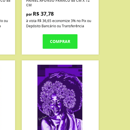
CO 48
PAINEL AFONSO FRANCO 48 CM X 72
CM
R$ 37,78
por
ix ou
à vista
R$ 36,65
economize
3%
no Pix ou
a
Depósito Bancário ou Transferência
COMPRAR