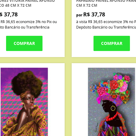
ORES VITÓRIA PAINEL AFONSO
PAPAGAIO PAINEL AFONSO FRAN
O 48 CM X 72 CM
CM X 72 CM
$ 37,78
R$ 37,78
por
a
R$ 36,65
economize
3%
no Pix ou
à vista
R$ 36,65
economize
3%
no P
to Bancário ou Transferência
Depósito Bancário ou Transferênci
COMPRAR
COMPRAR