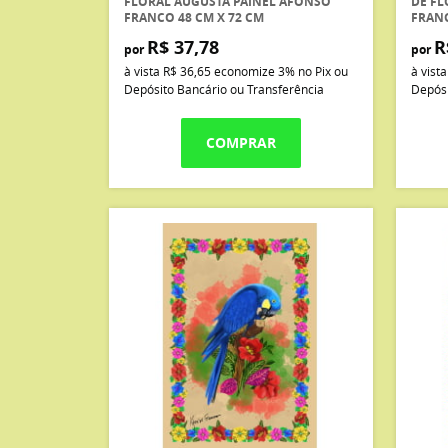
FLORAL AUGUSTA PAINEL AFONSO
DE FL
FRANCO 48 CM X 72 CM
FRANC
R$ 37,78
R
por
por
à vista
R$ 36,65
economize
3%
no Pix ou
à vist
Depósito Bancário ou Transferência
Depósi
COMPRAR