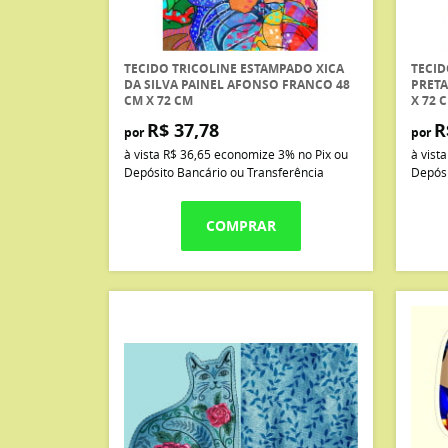
TECIDO TRICOLINE ESTAMPADO XICA
TECID
DA SILVA PAINEL AFONSO FRANCO 48
PRETA
CM X 72 CM
X 72 
R$ 37,78
R
por
por
à vista
R$ 36,65
economize
3%
no Pix ou
à vist
Depósito Bancário ou Transferência
Depósi
COMPRAR