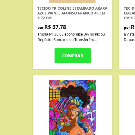
TECIDO TRICOLINE ESTAMPADO ARARA
TECID
AZUL PAINEL AFONSO FRANCO 48 CM
MALAI
X 72 CM
CM X 
R$ 37,78
R
por
por
à vista
R$ 36,65
economize
3%
no Pix ou
à vist
Depósito Bancário ou Transferência
Depósi
COMPRAR