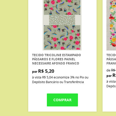
TECIDO TRICOLINE ESTAMPADO
TECID
PÁSSAROS E FLORES PAINEL
PÁSSA
NECESSAIRE AFONSO FRANCO
FRAN
R$ 5,20
de
R$ 
por
R
por
à vista
R$ 5,04
economize
3%
no Pix ou
à vist
Depósito Bancário ou Transferência
Depósi
COMPRAR