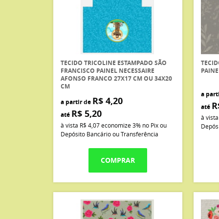
TECIDO TRICOLINE ESTAMPADO SÃO
TECID
FRANCISCO PAINEL NECESSAIRE
PAIN
AFONSO FRANCO 27X17 CM OU 34X20
CM
a part
R$ 4,20
a partir de
R
até
R$ 5,20
até
à vist
à vista
R$ 4,07
economize
3%
no Pix ou
Depósi
Depósito Bancário ou Transferência
COMPRAR