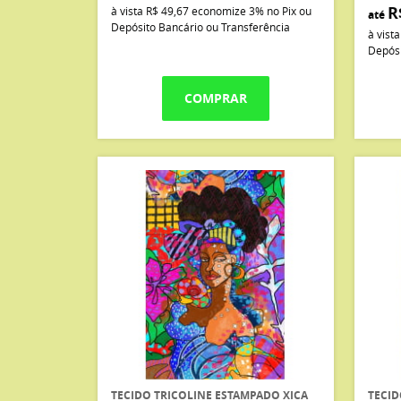
R
à vista
R$ 49,67
economize
3%
no Pix ou
até
Depósito Bancário ou Transferência
à vist
Depósi
COMPRAR
TECIDO TRICOLINE ESTAMPADO XICA
TECID