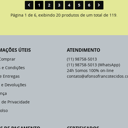
1
2
3
4
5
6
Página 1 de 6, exibindo 20 produtos de um total de 119.
MAÇÕES ÚTEIS
ATENDIMENTO
Comprar
(11)
98758-5013
(11)
98758-5013
(WhatsApp)
 e Condições
24h Somos 100% on-line
 e Entregas
contato@afonsofrancotecidos.c
 e Devoluções
nça
a de Privacidade
olso