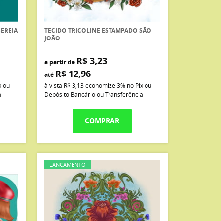
SEREIA
TECIDO TRICOLINE ESTAMPADO SÃO
JOÃO
R$ 3,23
a partir de
R$ 12,96
até
x ou
à vista
R$ 3,13
economize
3%
no Pix ou
a
Depósito Bancário ou Transferência
COMPRAR
LANÇAMENTO