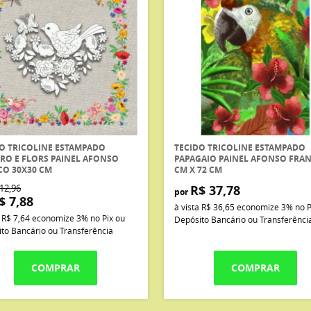
O TRICOLINE ESTAMPADO
TECIDO TRICOLINE ESTAMPADO
RO E FLORS PAINEL AFONSO
PAPAGAIO PAINEL AFONSO FRAN
CO 30X30 CM
CM X 72 CM
12,96
R$ 37,78
por
$ 7,88
à vista
R$ 36,65
economize
3%
no P
a
R$ 7,64
economize
3%
no Pix ou
Depósito Bancário ou Transferênci
to Bancário ou Transferência
COMPRAR
COMPRAR