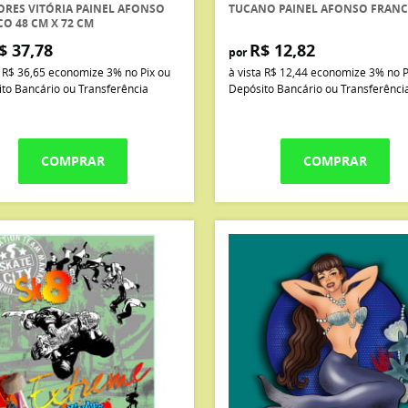
ORES VITÓRIA PAINEL AFONSO
TUCANO PAINEL AFONSO FRAN
O 48 CM X 72 CM
$ 37,78
R$ 12,82
por
a
R$ 36,65
economize
3%
no Pix ou
à vista
R$ 12,44
economize
3%
no P
to Bancário ou Transferência
Depósito Bancário ou Transferênci
COMPRAR
COMPRAR