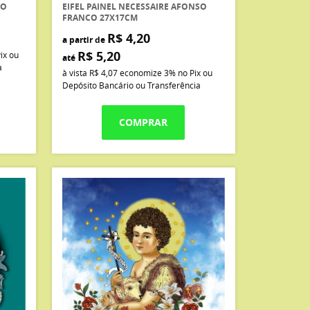
CO
EIFEL PAINEL NECESSAIRE AFONSO
FRANCO 27X17CM
R$ 4,20
a partir de
R$ 5,20
ix ou
até
a
à vista
R$ 4,07
economize
3%
no Pix ou
Depósito Bancário ou Transferência
COMPRAR