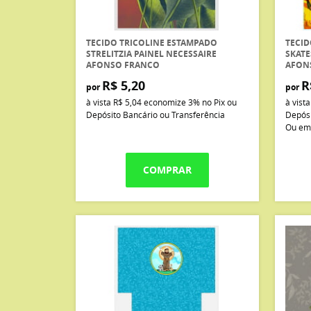
TECIDO TRICOLINE ESTAMPADO
TECID
STRELITZIA PAINEL NECESSAIRE
SKATE
AFONSO FRANCO
AFON
R$ 5,20
R
por
por
à vista
R$ 5,04
economize
3%
no Pix ou
à vist
Depósito Bancário ou Transferência
Depósi
Ou em
COMPRAR