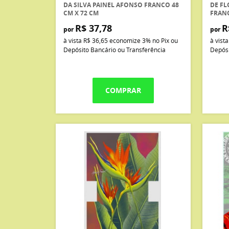
DA SILVA PAINEL AFONSO FRANCO 48
DE FL
CM X 72 CM
FRANC
R$ 37,78
R
por
por
à vista
R$ 36,65
economize
3%
no Pix ou
à vist
Depósito Bancário ou Transferência
Depósi
COMPRAR