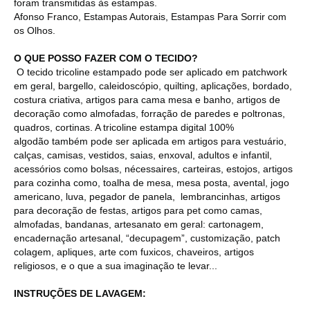
foram transmitidas às estampas.
Afonso Franco, Estampas Autorais, Estampas Para Sorrir com
os Olhos.
O QUE POSSO FAZER COM O TECIDO?
O tecido tricoline estampado pode ser aplicado em patchwork
em geral, bargello, caleidoscópio, quilting, aplicações, bordado,
costura criativa, artigos para cama mesa e banho, artigos de
decoração como almofadas, forração de paredes e poltronas,
quadros, cortinas. A tricoline estampa digital 100%
algodão também pode ser aplicada em artigos para vestuário,
calças, camisas, vestidos, saias, enxoval, adultos e infantil,
acessórios como bolsas, nécessaires, carteiras, estojos, artigos
para cozinha como, toalha de mesa, mesa posta, avental, jogo
americano, luva, pegador de panela, lembrancinhas, artigos
para decoração de festas, artigos para pet como camas,
almofadas, bandanas, artesanato em geral: cartonagem,
encadernação artesanal, “decupagem”, customização, patch
colagem, apliques, arte com fuxicos, chaveiros, artigos
religiosos, e o que a sua imaginação te levar...
INSTRUÇÕES DE LAVAGEM: