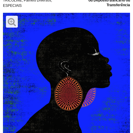
TRICOLINE
,
Painéis Diversos
,
ou Depósito Bancário ou
Transferência
ESPECIAIS