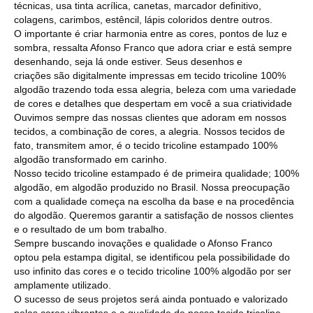
técnicas, usa tinta acrílica, canetas, marcador definitivo,
colagens, carimbos, estêncil, lápis coloridos dentre outros.
O importante é criar harmonia entre as cores, pontos de luz e
sombra, ressalta Afonso Franco que adora criar e está sempre
desenhando, seja lá onde estiver. Seus desenhos e
criações são digitalmente impressas em tecido tricoline 100%
algodão trazendo toda essa alegria, beleza com uma variedade
de cores e detalhes que despertam em você a sua criatividade
Ouvimos sempre das nossas clientes que adoram em nossos
tecidos, a combinação de cores, a alegria. Nossos tecidos de
fato, transmitem amor, é o tecido tricoline estampado 100%
algodão transformado em carinho.
Nosso tecido tricoline estampado é de primeira qualidade; 100%
algodão, em algodão produzido no Brasil. Nossa preocupação
com a qualidade começa na escolha da base e na procedência
do algodão. Queremos garantir a satisfação de nossos clientes
e o resultado de um bom trabalho.
Sempre buscando inovações e qualidade o Afonso Franco
optou pela estampa digital, se identificou pela possibilidade do
uso infinito das cores e o tecido tricoline 100% algodão por ser
amplamente utilizado.
O sucesso de seus projetos será ainda pontuado e valorizado
pelas cores vibrantes e a qualidade de nosso tecido tricoline