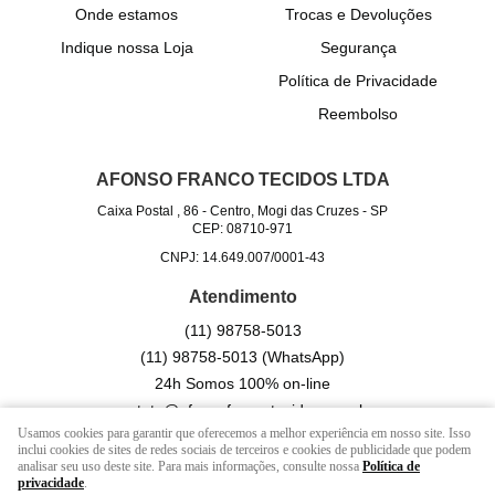
Onde estamos
Trocas e Devoluções
Indique nossa Loja
Segurança
Política de Privacidade
Reembolso
AFONSO FRANCO TECIDOS LTDA
Caixa Postal , 86
-
Centro, Mogi das Cruzes
-
SP
CEP: 08710-971
CNPJ: 14.649.007/0001-43
Atendimento
(11)
98758-5013
(11)
98758-5013
(WhatsApp)
24h Somos 100% on-line
contato@afonsofrancotecidos.com.br
Usamos cookies para garantir que oferecemos a melhor experiência em nosso site. Isso
inclui cookies de sites de redes sociais de terceiros e cookies de publicidade que podem
analisar seu uso deste site. Para mais informações, consulte nossa
Política de
LOJA VIRTUAL CRIADA POR
privacidade
.