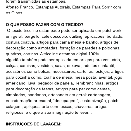
foram transmitidas às estampas.
Afonso Franco, Estampas Autorais, Estampas Para Sorrir com
os Olhos.
O QUE POSSO FAZER COM O TECIDO?
O tecido tricoline estampado pode ser aplicado em patchwork
em geral, bargello, caleidoscópio, quilting, aplicações, bordado,
costura criativa, artigos para cama mesa e banho, artigos de
decoração como almofadas, forração de paredes e poltronas,
quadros, cortinas. A tricoline estampa digital 100%
algodão também pode ser aplicada em artigos para vestuário,
calças, camisas, vestidos, saias, enxoval, adultos e infantil,
acessórios como bolsas, nécessaires, carteiras, estojos, artigos
para cozinha como, toalha de mesa, mesa posta, avental, jogo
americano, luva, pegador de panela, lembrancinhas, artigos
para decoração de festas, artigos para pet como camas,
almofadas, bandanas, artesanato em geral: cartonagem,
encadernação artesanal, “decupagem”, customização, patch
colagem, apliques, arte com fuxicos, chaveiros, artigos
religiosos, e o que a sua imaginação te levar...
INSTRUÇÕES DE LAVAGEM: