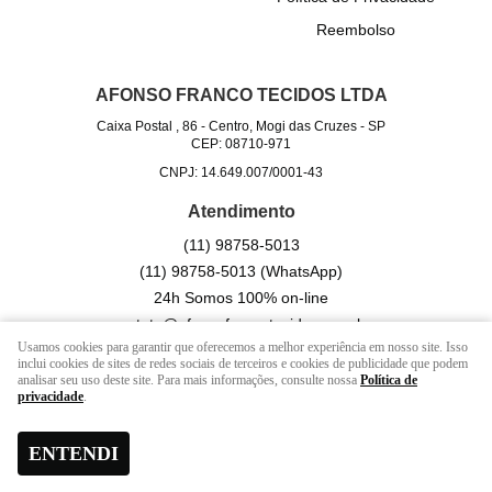
Reembolso
AFONSO FRANCO TECIDOS LTDA
Caixa Postal , 86
-
Centro, Mogi das Cruzes
-
SP
CEP: 08710-971
CNPJ: 14.649.007/0001-43
Atendimento
(11)
98758-5013
(11)
98758-5013
(WhatsApp)
24h Somos 100% on-line
contato@afonsofrancotecidos.com.br
Usamos cookies para garantir que oferecemos a melhor experiência em nosso site. Isso
inclui cookies de sites de redes sociais de terceiros e cookies de publicidade que podem
analisar seu uso deste site. Para mais informações, consulte nossa
Política de
LOJA VIRTUAL CRIADA POR
privacidade
.
ENTENDI