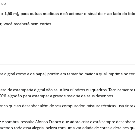
anco
 x 1,50 m), para outras medidas é só acionar o sinal de + ao lado da fot
, você receberá sem cortes
ra digital como a de papel, porém em tamanho maior a qual imprime no tec
sso de estamparia digital não se utiliza cilindros ou quadros. Tecnicamente
ne 100% algodão para estampar a grande maioria de seus desenhos.
nco que ao desenhar além de seu computador, mistura técnicas, usa tinta acr
z e sombra, ressalta Afonso Franco que adora criar e está sempre desenhando
razendo toda essa alegria, beleza com uma variedade de cores e detalhes q