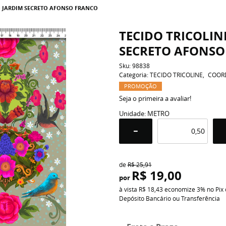
O JARDIM SECRETO AFONSO FRANCO
TECIDO TRICOLI
SECRETO AFONSO
Sku:
98838
Categoria:
TECIDO TRICOLINE
COOR
PROMOÇÃO
Seja o primeira a avaliar!
Unidade: METRO
de
R$ 25,91
R$ 19,00
por
à vista
R$ 18,43
economize
3%
no Pix
Depósito Bancário ou Transferência