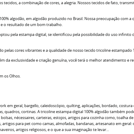
tecidos, a combinação de cores, a alegria. Nossos tecidos de fato, transm
; 100% algodão, em algodão produzido no Brasil. Nossa preocupação com a 
s e o resultado de um bom trabalho.
u pela estampa digital, se identificou pela possibilidade do uso infinito d
do pelas cores vibrantes e a qualidade de nosso tecido tricoline estampado
lém da exclusividade e criação genuína, você terá o melhor atendimento e r
om os Olhos.
 em geral, bargello, caleidoscópio, quilting, aplicações, bordado, costura 
 quadros, cortinas. A tricoline estampa digital 100% algodão também pode s
o bolsas, nécessaires, carteiras, estojos, artigos para cozinha como, toalha 
as, artigos para pet como camas, almofadas, bandanas, artesanato em geral
veiros, artigos religiosos, e o que a sua imaginação te levar...