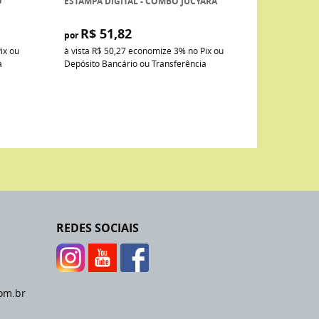
O
ESTAMPA DIGITAL - COMBO JUCYARA
R$ 51,82
por
ix ou
à vista
R$ 50,27
economize
3%
no Pix ou
a
Depósito Bancário ou Transferência
REDES SOCIAIS
om.br