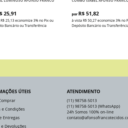
AL LUMINOSO AFONSO FRANCO
COMBO ISABEL AFONSO FRANC
$ 25,91
R$ 51,82
por
a
R$ 25,13
economize
3%
no Pix ou
à vista
R$ 50,27
economize
3%
no P
to Bancário ou Transferência
Depósito Bancário ou Transferênci
MAÇÕES ÚTEIS
ATENDIMENTO
Comprar
(11)
98758-5013
(11)
98758-5013
(WhatsApp)
 e Condições
24h Somos 100% on-line
 e Entregas
contato@afonsofrancotecidos.c
 e Devoluções