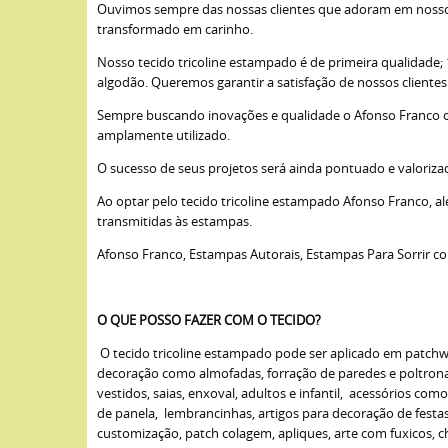
Ouvimos sempre das nossas clientes que adoram em nossos 
transformado em carinho.
Nosso tecido tricoline estampado é de primeira qualidade
algodão. Queremos garantir a satisfação de nossos cliente
Sempre buscando inovações e qualidade o Afonso Franco opto
amplamente utilizado.
O sucesso de seus projetos será ainda pontuado e valoriza
Ao optar pelo tecido tricoline estampado Afonso Franco, a
transmitidas às estampas.
Afonso Franco, Estampas Autorais, Estampas Para Sorrir c
O QUE POSSO FAZER COM O TECIDO?
O tecido tricoline estampado pode ser aplicado em patchwork
decoração como almofadas, forração de paredes e poltronas,
vestidos, saias, enxoval, adultos e infantil, acessórios com
de panela, lembrancinhas, artigos para decoração de fest
customização, patch colagem, apliques, arte com fuxicos, cha