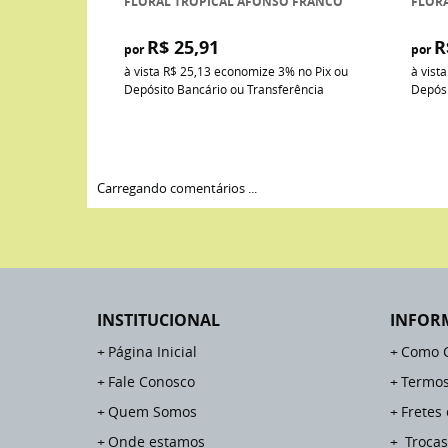
FLORAL TROPICAL AFONSO FRANCO
FLOR
R$ 25,91
R
por
por
à vista
R$ 25,13
economize
3%
no Pix ou
à vist
Depósito Bancário ou Transferência
Depósi
Carregando comentários ...
INSTITUCIONAL
INFOR
Página Inicial
Como 
Fale Conosco
Termos
Quem Somos
Fretes
Onde estamos
Trocas