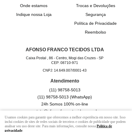
Onde estamos
Trocas e Devoluções
Indique nossa Loja
Segurança
Política de Privacidade
Reembolso
AFONSO FRANCO TECIDOS LTDA
Caixa Postal , 86
-
Centro, Mogi das Cruzes
-
SP
CEP: 08710-971
CNPJ: 14.649.007/0001-43
Atendimento
(11)
98758-5013
(11)
98758-5013
(WhatsApp)
24h Somos 100% on-line
contato@afonsofrancotecidos.com.br
Usamos cookies para garantir que oferecemos a melhor experiência em nosso site. Isso
inclui cookies de sites de redes sociais de terceiros e cookies de publicidade que podem
analisar seu uso deste site. Para mais informações, consulte nossa
Política de
LOJA VIRTUAL CRIADA POR
privacidade
.