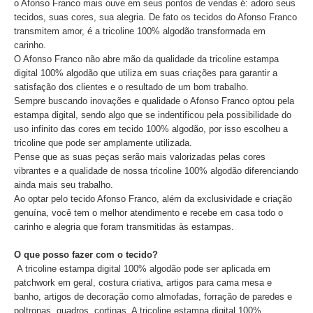
o Afonso Franco mais ouve em seus pontos de vendas é: adoro seus
tecidos, suas cores, sua alegria. De fato os tecidos do Afonso Franco
transmitem amor, é a tricoline 100% algodão transformada em
carinho.
O Afonso Franco não abre mão da qualidade da tricoline estampa
digital 100% algodão que utiliza em suas criações para garantir a
satisfação dos clientes e o resultado de um bom trabalho.
Sempre buscando inovações e qualidade o Afonso Franco optou pela
estampa digital, sendo algo que se indentificou pela possibilidade do
uso infinito das cores em tecido 100% algodão, por isso escolheu a
tricoline que pode ser amplamente utilizada.
Pense que as suas peças serão mais valorizadas pelas cores
vibrantes e a qualidade de nossa tricoline 100% algodão diferenciando
ainda mais seu trabalho.
Ao optar pelo tecido Afonso Franco, além da exclusividade e criação
genuína, você tem o melhor atendimento e recebe em casa todo o
carinho e alegria que foram transmitidas às estampas.
O que posso fazer com o tecido?
A tricoline estampa digital 100% algodão pode ser aplicada em
patchwork em geral, costura criativa, artigos para cama mesa e
banho, artigos de decoração como almofadas, forração de paredes e
poltronas, quadros, cortinas. A tricoline estampa digital 100%