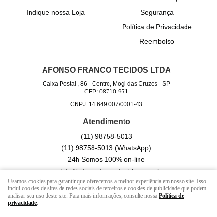
Indique nossa Loja
Segurança
Política de Privacidade
Reembolso
AFONSO FRANCO TECIDOS LTDA
Caixa Postal , 86
-
Centro, Mogi das Cruzes
-
SP
CEP: 08710-971
CNPJ: 14.649.007/0001-43
Atendimento
(11)
98758-5013
(11)
98758-5013
(WhatsApp)
24h Somos 100% on-line
contato@afonsofrancotecidos.com.br
Usamos cookies para garantir que oferecemos a melhor experiência em nosso site. Isso
inclui cookies de sites de redes sociais de terceiros e cookies de publicidade que podem
analisar seu uso deste site. Para mais informações, consulte nossa
Política de
LOJA VIRTUAL CRIADA POR
privacidade
.