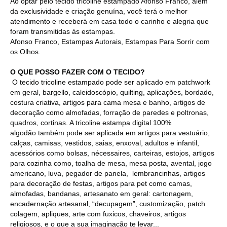
Ao optar pelo tecido tricoline estampado Afonso Franco, além
da exclusividade e criação genuína, você terá o melhor
atendimento e receberá em casa todo o carinho e alegria que
foram transmitidas às estampas.
Afonso Franco, Estampas Autorais, Estampas Para Sorrir com
os Olhos.
O QUE POSSO FAZER COM O TECIDO?
O tecido tricoline estampado pode ser aplicado em patchwork
em geral, bargello, caleidoscópio, quilting, aplicações, bordado,
costura criativa, artigos para cama mesa e banho, artigos de
decoração como almofadas, forração de paredes e poltronas,
quadros, cortinas. A tricoline estampa digital 100%
algodão também pode ser aplicada em artigos para vestuário,
calças, camisas, vestidos, saias, enxoval, adultos e infantil,
acessórios como bolsas, nécessaires, carteiras, estojos, artigos
para cozinha como, toalha de mesa, mesa posta, avental, jogo
americano, luva, pegador de panela, lembrancinhas, artigos
para decoração de festas, artigos para pet como camas,
almofadas, bandanas, artesanato em geral: cartonagem,
encadernação artesanal, “decupagem”, customização, patch
colagem, apliques, arte com fuxicos, chaveiros, artigos
religiosos, e o que a sua imaginação te levar...