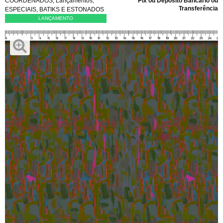
COORDENADOS
,
Lançamentos
,
Pix ou Depósito Bancário ou
Transferência
ESPECIAIS
,
BATIKS E ESTONADOS
LANÇAMENTO