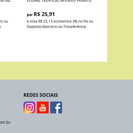
IGITAL
FLORAL TROPICAL AFONSO FRANCO
R$ 25,91
por
ix ou
à vista
R$ 25,13
economize
3%
no Pix ou
a
Depósito Bancário ou Transferência
REDES SOCIAIS
om.br