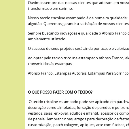
Ouvimos sempre das nossas clientes que adoram em nossos 
transformado em carinho.
Nosso tecido tricoline estampado é de primeira qualidade
algodão. Queremos garantir a satisfação de nossos cliente
Sempre buscando inovações e qualidade o Afonso Franco opto
amplamente utilizado.
O sucesso de seus projetos será ainda pontuado e valoriza
Ao optar pelo tecido tricoline estampado Afonso Franco, a
transmitidas às estampas.
Afonso Franco, Estampas Autorais, Estampas Para Sorrir c
O QUE POSSO FAZER COM O TECIDO?
O tecido tricoline estampado pode ser aplicado em patchwork
decoração como almofadas, forração de paredes e poltronas,
vestidos, saias, enxoval, adultos e infantil, acessórios com
de panela, lembrancinhas, artigos para decoração de fest
customização, patch colagem, apliques, arte com fuxicos, cha