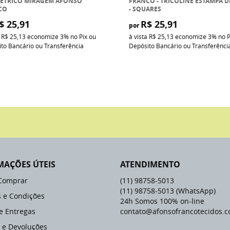
ÉTRICO MIRAGEM AFONSO
FRANCO - TRICOLINE ESTAMPA D
CO
- SQUARES
$ 25,91
R$ 25,91
por
a
R$ 25,13
economize
3%
no Pix ou
à vista
R$ 25,13
economize
3%
no P
to Bancário ou Transferência
Depósito Bancário ou Transferênci
MAÇÕES ÚTEIS
ATENDIMENTO
Comprar
(11)
98758-5013
(11)
98758-5013
(WhatsApp)
 e Condições
24h Somos 100% on-line
 e Entregas
contato@afonsofrancotecidos.c
 e Devoluções