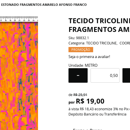
DO ESTONADO FRAGMENTOS AMARELO AFONSO FRANCO
TECIDO TRICOLI
FRAGMENTOS AM
Sku:
98832.1
Categoria:
TECIDO TRICOLINE
COOR
PROMOÇÃO
Seja o primeira a avaliar!
Unidade: METRO
de
R$ 25,91
R$ 19,00
por
à vista
R$ 18,43
economize
3%
no Pix
Depósito Bancário ou Transferência