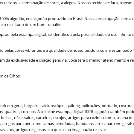
tecidos, a combinação de cores, a alegria. Nossos tecidos de fato, transm
; 100% algodão, em algodão produzido no Brasil. Nossa preocupação com a 
s e o resultado de um bom trabalho.
u pela estampa digital, se identificou pela possibilidade do uso infinito d
do pelas cores vibrantes e a qualidade de nosso tecido tricoline estampado
lém da exclusividade e criação genuína, você terá o melhor atendimento e r
om os Olhos.
 em geral, bargello, caleidoscópio, quilting, aplicações, bordado, costura 
 quadros, cortinas. A tricoline estampa digital 100% algodão também pode s
o bolsas, nécessaires, carteiras, estojos, artigos para cozinha como, toalha 
as, artigos para pet como camas, almofadas, bandanas, artesanato em geral
veiros, artigos religiosos, e o que a sua imaginação te levar...