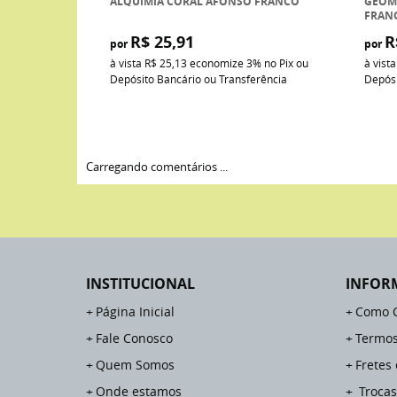
ALQUIMIA CORAL AFONSO FRANCO
GEOM
FRAN
R$ 25,91
R
por
por
à vista
R$ 25,13
economize
3%
no Pix ou
à vist
Depósito Bancário ou Transferência
Depósi
Carregando comentários ...
INSTITUCIONAL
INFOR
Página Inicial
Como 
Fale Conosco
Termos
Quem Somos
Fretes
Onde estamos
Trocas