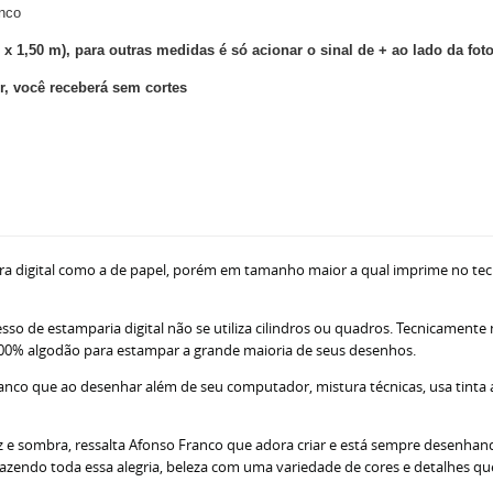
anco
 x 1,50 m), para outras medidas é só acionar o sinal de + ao lado da fot
, você receberá sem cortes
ra digital como a de papel, porém em tamanho maior a qual imprime no tec
sso de estamparia digital não se utiliza cilindros ou quadros. Tecnicamente
ne 100% algodão para estampar a grande maioria de seus desenhos.
nco que ao desenhar além de seu computador, mistura técnicas, usa tinta acr
z e sombra, ressalta Afonso Franco que adora criar e está sempre desenhando
razendo toda essa alegria, beleza com uma variedade de cores e detalhes q