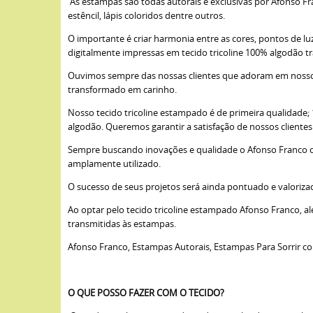
As estampas são todas autorais e exclusivas por Afonso Fra
estêncil, lápis coloridos dentre outros.
O importante é criar harmonia entre as cores, pontos de lu
digitalmente impressas em tecido tricoline 100% algodão t
Ouvimos sempre das nossas clientes que adoram em nossos 
transformado em carinho.
Nosso tecido tricoline estampado é de primeira qualidade
algodão. Queremos garantir a satisfação de nossos cliente
Sempre buscando inovações e qualidade o Afonso Franco opto
amplamente utilizado.
O sucesso de seus projetos será ainda pontuado e valoriza
Ao optar pelo tecido tricoline estampado Afonso Franco, a
transmitidas às estampas.
Afonso Franco, Estampas Autorais, Estampas Para Sorrir c
O QUE POSSO FAZER COM O TECIDO?