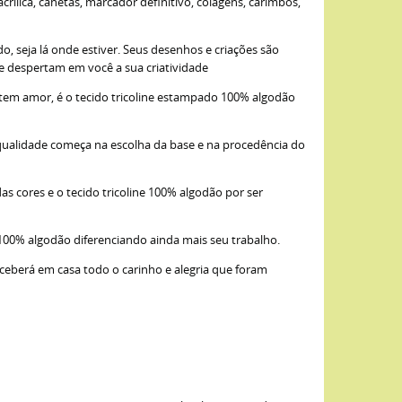
ílica, canetas, marcador definitivo, colagens, carimbos,
, seja lá onde estiver. Seus desenhos e criações são
ue despertam em você a sua criatividade
item amor, é o tecido tricoline estampado 100% algodão
qualidade começa na escolha da base e na procedência do
as cores e o tecido tricoline 100% algodão por ser
 100% algodão diferenciando ainda mais seu trabalho.
eceberá em casa todo o carinho e alegria que foram