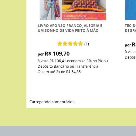
LIVRO AFONSO FRANCO, ALEGRIA E
TECID
UM SONHO DE VIDA FEITO À MÃO
DEGR
R
(1)
por
à vist
R$ 109,70
por
Depósi
à vista
R$ 106,41
economize
3%
no Pix ou
Depósito Bancário ou Transferência
Ou em até
2x
de
R$ 54,85
Carregando comentários ...