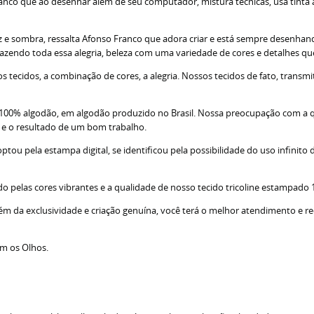
nco que ao desenhar além de seu computador, mistura técnicas, usa tinta acr
z e sombra, ressalta Afonso Franco que adora criar e está sempre desenhando
razendo toda essa alegria, beleza com uma variedade de cores e detalhes q
tecidos, a combinação de cores, a alegria. Nossos tecidos de fato, transm
; 100% algodão, em algodão produzido no Brasil. Nossa preocupação com a 
s e o resultado de um bom trabalho.
u pela estampa digital, se identificou pela possibilidade do uso infinito d
do pelas cores vibrantes e a qualidade de nosso tecido tricoline estampado
lém da exclusividade e criação genuína, você terá o melhor atendimento e r
om os Olhos.