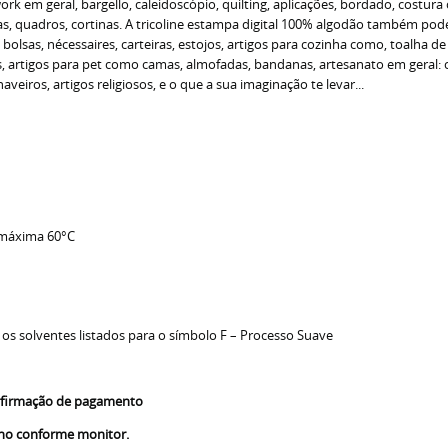
 em geral, bargello, caleidoscópio, quilting, aplicações, bordado, costura 
 quadros, cortinas. A tricoline estampa digital 100% algodão também pode s
o bolsas, nécessaires, carteiras, estojos, artigos para cozinha como, toalha 
as, artigos para pet como camas, almofadas, bandanas, artesanato em geral
veiros, artigos religiosos, e o que a sua imaginação te levar...
 máxima 60°C
 os solventes listados para o símbolo F – Processo Suave
confirmação de pagamento
nho conforme monitor.