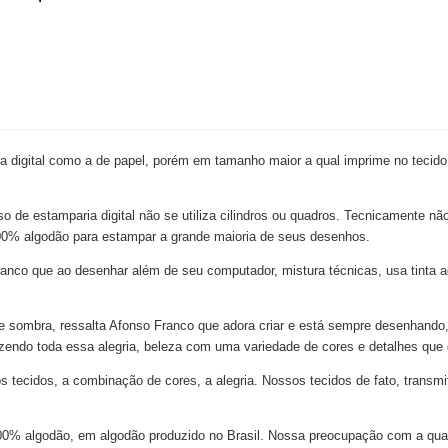
 digital como a de papel, porém em tamanho maior a qual imprime no tecido
so de estamparia digital não se utiliza cilindros ou quadros. Tecnicamente nã
e 100% algodão para estampar a grande maioria de seus desenhos.
nco que ao desenhar além de seu computador, mistura técnicas, usa tinta acr
z e sombra, ressalta Afonso Franco que adora criar e está sempre desenhando,
azendo toda essa alegria, beleza com uma variedade de cores e detalhes que
ecidos, a combinação de cores, a alegria. Nossos tecidos de fato, transmi
 100% algodão, em algodão produzido no Brasil. Nossa preocupação com a qu