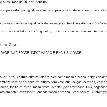
 e o resultado de um bom trabalho.
 pela estampa digital, se identificou pela possibilidade do uso infinito das
s cores vibrantes e a qualidade de nosso tecido tricoline estampado 100% al
m da exclusividade e criação genuína, você terá o melhor atendimento e rece
om os Olhos.
NALIDADE, VARIEDADE, INFORMAÇÃO E EXCLUSIVIDADE
k em geral, costura criativa, artigos para cama mesa e banho, artigos de de
 também pode se aplicada em artigos para vestuário, calças, camisas, vestido
ha como, toalha de mesa, mesa posta, avental, jogo americano, luva, pegador 
ato em geral: cartonagem, encadernação artesanal, “decupagem”, customizaçã