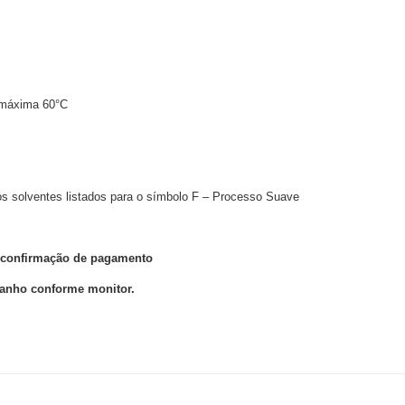
 máxima 60°C
 os solventes listados para o símbolo F – Processo Suave
ós confirmação de pagamento
manho conforme monitor.