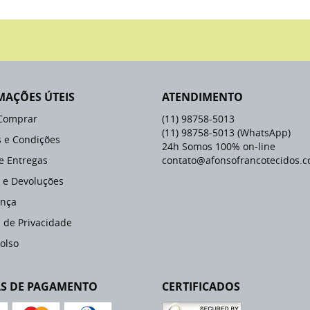
MAÇÕES ÚTEIS
ATENDIMENTO
Comprar
(11)
98758-5013
(11)
98758-5013
(WhatsApp)
 e Condições
24h Somos 100% on-line
 e Entregas
contato@afonsofrancotecidos.c
 e Devoluções
nça
a de Privacidade
olso
S DE PAGAMENTO
CERTIFICADOS