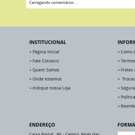
Carregando comentários ...
INSTITUCIONAL
INFOR
Página Inicial
Como 
Fale Conosco
Termos
Quem Somos
Fretes
Onde estamos
Trocas
Indique nossa Loja
Segura
Polític
Reemb
ENDEREÇO
FORMA
Caixa Postal , 86
-
Centro, Mogi das