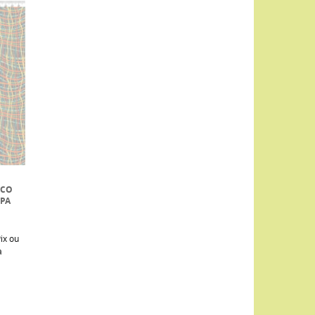
NCO
MPA
ix ou
a