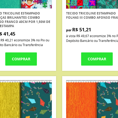
O TRICOLINE ESTAMPADO
TECIDO TRICOLINE ESTAMPADO
NÇAS BRILHANTES COMBO
FOLHAS III COMBO AFONSO FR
O FRANCO 40CM POR 1,50M DE
 ESTAMPA
R$ 51,21
por
$ 41,45
à vista
R$ 49,67
economize
3%
no P
a
R$ 40,21
economize
3%
no Pix ou
Depósito Bancário ou Transferênci
to Bancário ou Transferência
COMPRAR
COMPRAR