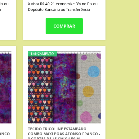
ix ou
à vista
R$ 40,21
economize
3%
no Pix ou
a
Depósito Bancário ou Transferência
COMPRAR
LANÇAMENTO
TECIDO TRICOLINE ESTAMPADO
RANCO
COMBO MAXI POAS AFONSO FRANCO -
3 CORTES DE 45 CM X 1,50 M