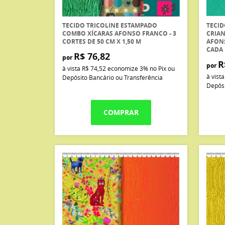
TECIDO TRICOLINE ESTAMPADO
TECID
COMBO XÍCARAS AFONSO FRANCO - 3
CRIA
CORTES DE 50 CM X 1,50 M
AFONS
CADA
R$ 76,82
por
R
por
à vista
R$ 74,52
economize
3%
no Pix ou
à vist
Depósito Bancário ou Transferência
Depósi
COMPRAR