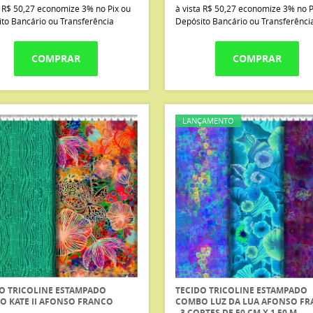
a
R$ 50,27
economize
3%
no Pix ou
à vista
R$ 50,27
economize
3%
no P
to Bancário ou Transferência
Depósito Bancário ou Transferênci
COMPRAR
COMPRAR
LANÇAMENTO
O TRICOLINE ESTAMPADO
TECIDO TRICOLINE ESTAMPADO
 KATE II AFONSO FRANCO
COMBO LUZ DA LUA AFONSO F
- 3 CORTES DE 50 CM X 1,50 M