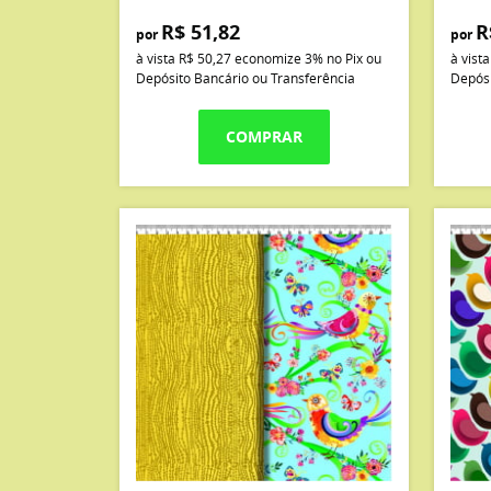
R$ 51,82
R
por
por
à vista
R$ 50,27
economize
3%
no Pix ou
à vist
Depósito Bancário ou Transferência
Depósi
COMPRAR