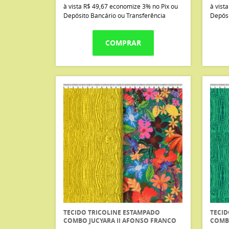
à vista
R$ 49,67
economize
3%
no Pix ou
à vist
Depósito Bancário ou Transferência
Depósi
COMPRAR
TECIDO TRICOLINE ESTAMPADO
TECID
COMBO JUCYARA II AFONSO FRANCO
COMBO