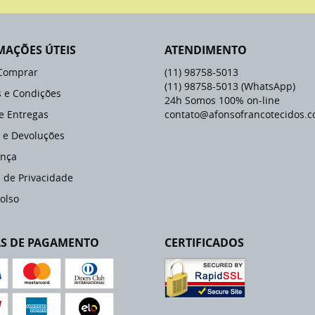
MAÇÕES ÚTEIS
ATENDIMENTO
Comprar
(11)
98758-5013
(11)
98758-5013
(WhatsApp)
 e Condições
24h Somos 100% on-line
 e Entregas
contato@afonsofrancotecidos.c
 e Devoluções
nça
a de Privacidade
olso
S DE PAGAMENTO
CERTIFICADOS