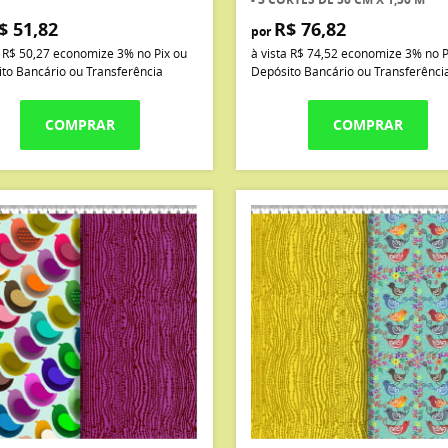
$ 51,82
R$ 76,82
por
a
R$ 50,27
economize
3%
no Pix ou
à vista
R$ 74,52
economize
3%
no P
to Bancário ou Transferência
Depósito Bancário ou Transferênci
COMPRAR
COMPRAR