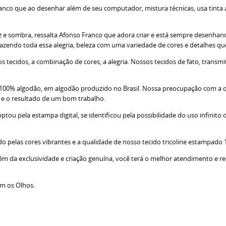
nco que ao desenhar além de seu computador, mistura técnicas, usa tinta acr
z e sombra, ressalta Afonso Franco que adora criar e está sempre desenhando
razendo toda essa alegria, beleza com uma variedade de cores e detalhes q
tecidos, a combinação de cores, a alegria. Nossos tecidos de fato, transm
; 100% algodão, em algodão produzido no Brasil. Nossa preocupação com a 
s e o resultado de um bom trabalho.
u pela estampa digital, se identificou pela possibilidade do uso infinito d
do pelas cores vibrantes e a qualidade de nosso tecido tricoline estampado
lém da exclusividade e criação genuína, você terá o melhor atendimento e r
om os Olhos.