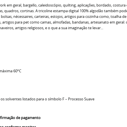
 em geral, bargello, caleidoscópio, quilting, aplicações, bordado, costura 
 quadros, cortinas. A tricoline estampa digital 100% algodão também pode s
o bolsas, nécessaires, carteiras, estojos, artigos para cozinha como, toalha 
as, artigos para pet como camas, almofadas, bandanas, artesanato em geral
veiros, artigos religiosos, e o que a sua imaginação te levar...
 máxima 60°C
 os solventes listados para o símbolo F – Processo Suave
confirmação de pagamento