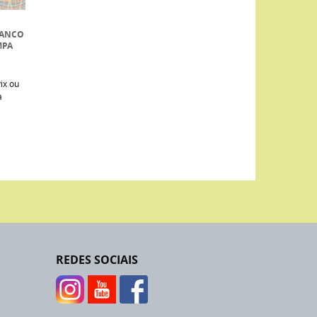
RANCO
MPA
ix ou
a
REDES SOCIAIS