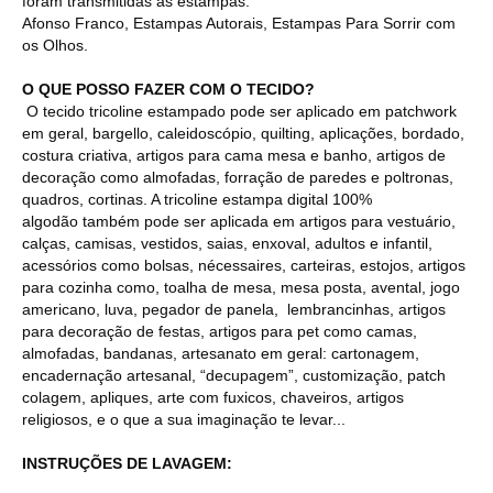
foram transmitidas às estampas.
Afonso Franco, Estampas Autorais, Estampas Para Sorrir com
os Olhos.
O QUE POSSO FAZER COM O TECIDO?
O tecido tricoline estampado pode ser aplicado em patchwork
em geral, bargello, caleidoscópio, quilting, aplicações, bordado,
costura criativa, artigos para cama mesa e banho, artigos de
decoração como almofadas, forração de paredes e poltronas,
quadros, cortinas. A tricoline estampa digital 100%
algodão também pode ser aplicada em artigos para vestuário,
calças, camisas, vestidos, saias, enxoval, adultos e infantil,
acessórios como bolsas, nécessaires, carteiras, estojos, artigos
para cozinha como, toalha de mesa, mesa posta, avental, jogo
americano, luva, pegador de panela, lembrancinhas, artigos
para decoração de festas, artigos para pet como camas,
almofadas, bandanas, artesanato em geral: cartonagem,
encadernação artesanal, “decupagem”, customização, patch
colagem, apliques, arte com fuxicos, chaveiros, artigos
religiosos, e o que a sua imaginação te levar...
INSTRUÇÕES DE LAVAGEM: