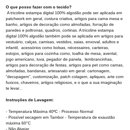
O que posso fazer com o tecido?
A tricoline estampa digital 100% algodão pode ser aplicada em
patchwork em geral, costura criativa, artigos para cama mesa e
banho, artigos de decoração como almofadas, forração de
paredes e poltronas, quadros, cortinas. A tricoline estampa
digital 100% algodão também pode se aplicada em artigos para
vestuário, calças, camisas, vestidos, saias, enxoval, adultos e
infantil, acessórios como bolsas, nécessaires, carteiras,
estojos, artigos para cozinha como, toalha de mesa, avental,
jogo americano, luva, pegador de panela, lembrancinhas,
artigos para decoração de festas, artigos para pet como camas,
almofadas, bandanas, artesanato em geral: cartonagem,
“decupagem”, customização, patch colagem, apliques, arte com
fuxicos, chaveiros, artigos religiosos, e o que a sua imaginação
te levar...
Instruções de Lavagem:
- Temperatura Máxima 40ºC - Processo Normal
- Possível secagem em Tambor - Temperatura de exaustão
máxima 60°C
- Não Alvejar