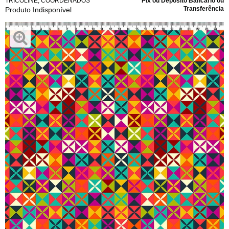
TRICOLINE
,
COORDENADOS
Pix ou Depósito Bancário ou
Transferência
Produto Indisponível