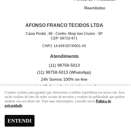
Reembolso
AFONSO FRANCO TECIDOS LTDA
Caixa Postal , 86
-
Centro, Mogi das Cruzes
-
SP
CEP: 08710-971
CNPJ: 14.649.007/0001-43
Atendimento
(11)
98758-5013
(11)
98758-5013
(WhatsApp)
24h Somos 100% on-line
contato@afonsofrancotecidos.com.br
Usamos cookies para garantir que oferecemos a melhor experiência em nosso site. Isso
inclui cookies de sites de redes sociais de terceiros e cookies de publicidade que podem
analisar seu uso deste site. Para mais informações, consulte nossa
Política de
LOJA VIRTUAL CRIADA POR
privacidade
.
ENTENDI