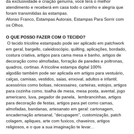
da exclusividade e criação genuína, você terá o melhor
atendimento e receberá em casa todo o carinho e alegria que
foram transmitidas às estampas.
Afonso Franco, Estampas Autorais, Estampas Para Sorrir com
os Olhos.
O QUE POSSO FAZER COM O TECIDO?
O tecido tricoline estampado pode ser aplicado em patchwork
em geral, bargello, caleidoscópio, quilting, aplicações, bordado,
costura criativa, artigos para cama mesa e banho, artigos de
decoração como almofadas, forração de paredes e poltronas,
quadros, cortinas. A tricoline estampa digital 100%
algodão também pode ser aplicada em artigos para vestuário,
calças, camisas, vestidos, saias, enxoval, adultos e infantil,
acessórios como bolsas, nécessaires, carteiras, estojos, artigos
para cozinha como, toalha de mesa, mesa posta, avental, jogo
americano, luva, pegador de panela, lembrancinhas, artigos
para decoração de festas, artigos para pet como camas,
almofadas, bandanas, artesanato em geral: cartonagem,
encadernação artesanal, “decupagem”, customização, patch
colagem, apliques, arte com fuxicos, chaveiros, artigos
religiosos, e o que a sua imaginação te levar...