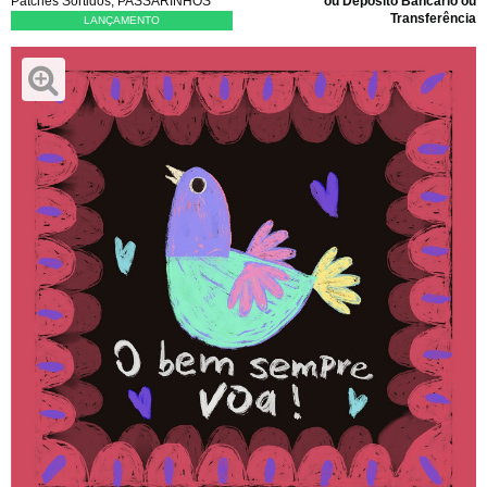
Patches Sortidos
,
PASSARINHOS
ou Depósito Bancário ou
Transferência
LANÇAMENTO