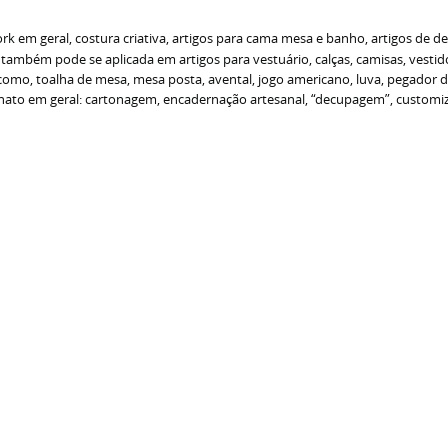
k em geral, costura criativa, artigos para cama mesa e banho, artigos de d
 também pode se aplicada em artigos para vestuário, calças, camisas, vestido
ha como, toalha de mesa, mesa posta, avental, jogo americano, luva, pegador 
ato em geral: cartonagem, encadernação artesanal, “decupagem”, customizaç