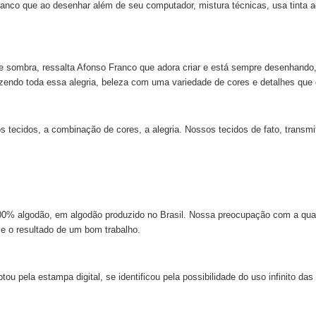
nco que ao desenhar além de seu computador, mistura técnicas, usa tinta acr
z e sombra, ressalta Afonso Franco que adora criar e está sempre desenhando,
azendo toda essa alegria, beleza com uma variedade de cores e detalhes que
ecidos, a combinação de cores, a alegria. Nossos tecidos de fato, transmi
 100% algodão, em algodão produzido no Brasil. Nossa preocupação com a qu
 e o resultado de um bom trabalho.
 pela estampa digital, se identificou pela possibilidade do uso infinito das