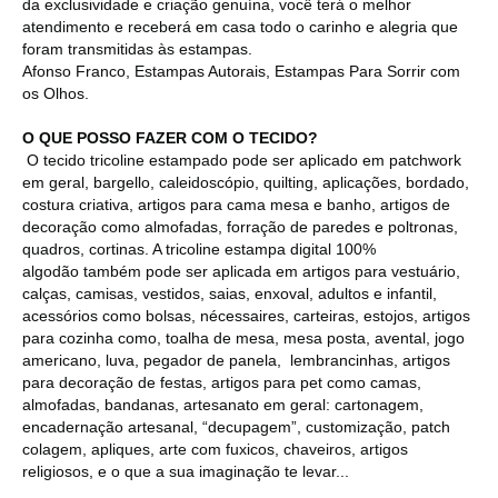
da exclusividade e criação genuína, você terá o melhor
atendimento e receberá em casa todo o carinho e alegria que
foram transmitidas às estampas.
Afonso Franco, Estampas Autorais, Estampas Para Sorrir com
os Olhos.
O QUE POSSO FAZER COM O TECIDO?
O tecido tricoline estampado pode ser aplicado em patchwork
em geral, bargello, caleidoscópio, quilting, aplicações, bordado,
costura criativa, artigos para cama mesa e banho, artigos de
decoração como almofadas, forração de paredes e poltronas,
quadros, cortinas. A tricoline estampa digital 100%
algodão também pode ser aplicada em artigos para vestuário,
calças, camisas, vestidos, saias, enxoval, adultos e infantil,
acessórios como bolsas, nécessaires, carteiras, estojos, artigos
para cozinha como, toalha de mesa, mesa posta, avental, jogo
americano, luva, pegador de panela, lembrancinhas, artigos
para decoração de festas, artigos para pet como camas,
almofadas, bandanas, artesanato em geral: cartonagem,
encadernação artesanal, “decupagem”, customização, patch
colagem, apliques, arte com fuxicos, chaveiros, artigos
religiosos, e o que a sua imaginação te levar...