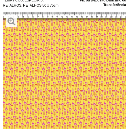
TEMÁTICOS
,
ESPECIAIS
,
Pix ou Depósito Bancário ou
Transferência
RETALHOS
,
RETALHOS 50 x 75cm