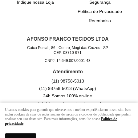
Indique nossa Loja
Segurança
Política de Privacidade
Reembolso
AFONSO FRANCO TECIDOS LTDA
Caixa Postal , 86
-
Centro, Mogi das Cruzes
-
SP
CEP: 08710-971
CNPJ: 14.649.007/0001-43
Atendimento
(11)
98758-5013
(11)
98758-5013
(WhatsApp)
24h Somos 100% on-line
contato@afonsofrancotecidos.com.br
Usamos cookies para garantir que oferecemos a melhor experiência em nosso site. Isso
inclui cookies de sites de redes sociais de terceiros e cookies de publicidade que podem
analisar seu uso deste site. Para mais informações, consulte nossa
Política de
LOJA VIRTUAL CRIADA POR
privacidade
.