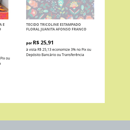
A E
TECIDO TRICOLINE ESTAMPADO
O
FLORAL JUANITA AFONSO FRANCO
R$ 25,91
por
à vista
R$ 25,13
economize
3%
no Pix ou
Depósito Bancário ou Transferência
 Pix ou
a