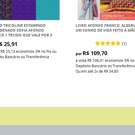
O TRICOLINE ESTAMPADO
LIVRO AFONSO FRANCO, ALEGRI
DENADO SOFIA AFONSO
UM SONHO DE VIDA FEITO À MÃ
O 1 TECIDO QUE VALE POR 3
$ 25,91
(1)
a
R$ 25,13
economize
3%
no Pix ou
R$ 109,70
por
to Bancário ou Transferência
à vista
R$ 106,41
economize
3%
no
Depósito Bancário ou Transferênci
Ou em até
2x
de
R$ 54,85