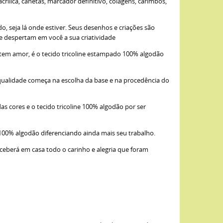
ílica, canetas, marcador definitivo, colagens, carimbos,
, seja lá onde estiver. Seus desenhos e criações são
ue despertam em você a sua criatividade
item amor, é o tecido tricoline estampado 100% algodão
qualidade começa na escolha da base e na procedência do
as cores e o tecido tricoline 100% algodão por ser
 100% algodão diferenciando ainda mais seu trabalho.
eceberá em casa todo o carinho e alegria que foram