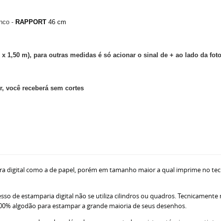
nco -
RAPPORT
46 cm
 x 1,50 m), para outras medidas é só acionar o sinal de + ao lado da fot
, você receberá sem cortes
ra digital como a de papel, porém em tamanho maior a qual imprime no tec
sso de estamparia digital não se utiliza cilindros ou quadros. Tecnicamente
ne 100% algodão para estampar a grande maioria de seus desenhos.