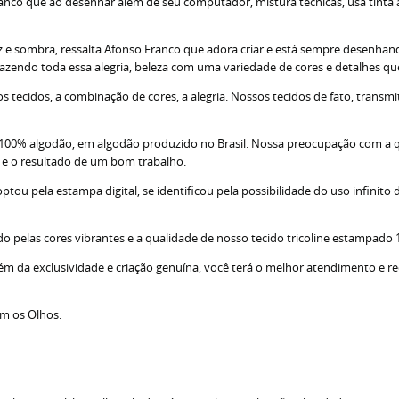
nco que ao desenhar além de seu computador, mistura técnicas, usa tinta acr
z e sombra, ressalta Afonso Franco que adora criar e está sempre desenhando
razendo toda essa alegria, beleza com uma variedade de cores e detalhes q
tecidos, a combinação de cores, a alegria. Nossos tecidos de fato, transm
; 100% algodão, em algodão produzido no Brasil. Nossa preocupação com a 
s e o resultado de um bom trabalho.
u pela estampa digital, se identificou pela possibilidade do uso infinito d
do pelas cores vibrantes e a qualidade de nosso tecido tricoline estampado
lém da exclusividade e criação genuína, você terá o melhor atendimento e r
om os Olhos.