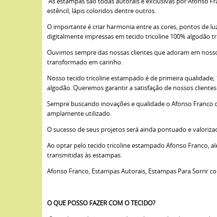
As estampas são todas autorais e exclusivas por Afonso Fra
estêncil, lápis coloridos dentre outros.
O importante é criar harmonia entre as cores, pontos de lu
digitalmente impressas em tecido tricoline 100% algodão t
Ouvimos sempre das nossas clientes que adoram em nossos 
transformado em carinho.
Nosso tecido tricoline estampado é de primeira qualidade
algodão. Queremos garantir a satisfação de nossos cliente
Sempre buscando inovações e qualidade o Afonso Franco opto
amplamente utilizado.
O sucesso de seus projetos será ainda pontuado e valoriza
Ao optar pelo tecido tricoline estampado Afonso Franco, a
transmitidas às estampas.
Afonso Franco, Estampas Autorais, Estampas Para Sorrir c
O QUE POSSO FAZER COM O TECIDO?