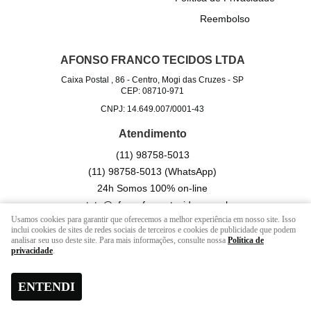
Reembolso
AFONSO FRANCO TECIDOS LTDA
Caixa Postal , 86
-
Centro, Mogi das Cruzes
-
SP
CEP: 08710-971
CNPJ: 14.649.007/0001-43
Atendimento
(11)
98758-5013
(11)
98758-5013
(WhatsApp)
24h Somos 100% on-line
contato@afonsofrancotecidos.com.br
Usamos cookies para garantir que oferecemos a melhor experiência em nosso site. Isso
inclui cookies de sites de redes sociais de terceiros e cookies de publicidade que podem
analisar seu uso deste site. Para mais informações, consulte nossa
Política de
LOJA VIRTUAL CRIADA POR
privacidade
.
ENTENDI