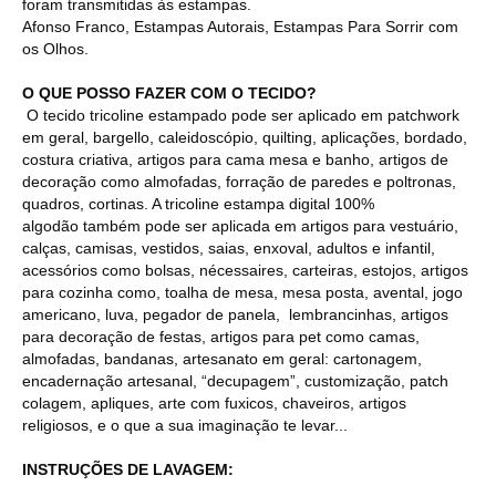
foram transmitidas às estampas.
Afonso Franco, Estampas Autorais, Estampas Para Sorrir com
os Olhos.
O QUE POSSO FAZER COM O TECIDO?
O tecido tricoline estampado pode ser aplicado em patchwork
em geral, bargello, caleidoscópio, quilting, aplicações, bordado,
costura criativa, artigos para cama mesa e banho, artigos de
decoração como almofadas, forração de paredes e poltronas,
quadros, cortinas. A tricoline estampa digital 100%
algodão também pode ser aplicada em artigos para vestuário,
calças, camisas, vestidos, saias, enxoval, adultos e infantil,
acessórios como bolsas, nécessaires, carteiras, estojos, artigos
para cozinha como, toalha de mesa, mesa posta, avental, jogo
americano, luva, pegador de panela, lembrancinhas, artigos
para decoração de festas, artigos para pet como camas,
almofadas, bandanas, artesanato em geral: cartonagem,
encadernação artesanal, “decupagem”, customização, patch
colagem, apliques, arte com fuxicos, chaveiros, artigos
religiosos, e o que a sua imaginação te levar...
INSTRUÇÕES DE LAVAGEM: