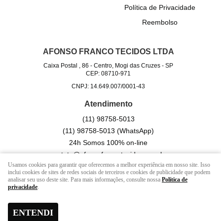
Política de Privacidade
Reembolso
AFONSO FRANCO TECIDOS LTDA
Caixa Postal , 86
-
Centro, Mogi das Cruzes
-
SP
CEP: 08710-971
CNPJ: 14.649.007/0001-43
Atendimento
(11)
98758-5013
(11)
98758-5013
(WhatsApp)
24h Somos 100% on-line
contato@afonsofrancotecidos.com.br
Usamos cookies para garantir que oferecemos a melhor experiência em nosso site. Isso
inclui cookies de sites de redes sociais de terceiros e cookies de publicidade que podem
analisar seu uso deste site. Para mais informações, consulte nossa
Política de
LOJA VIRTUAL CRIADA POR
privacidade
.
ENTENDI