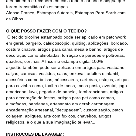
atendimento e receberá em casa todo o carinho e alegria que
foram transmitidas às estampas.
Afonso Franco, Estampas Autorais, Estampas Para Sorrir com
os Olhos.
O QUE POSSO FAZER COM O TECIDO?
O tecido tricoline estampado pode ser aplicado em patchwork
em geral, bargello, caleidoscópio, quilting, aplicações, bordado,
costura criativa, artigos para cama mesa e banho, artigos de
decoração como almofadas, forração de paredes e poltronas,
quadros, cortinas. A tricoline estampa digital 100%
algodão também pode ser aplicada em artigos para vestuário,
calças, camisas, vestidos, saias, enxoval, adultos e infantil,
acessórios como bolsas, nécessaires, carteiras, estojos, artigos
para cozinha como, toalha de mesa, mesa posta, avental, jogo
americano, luva, pegador de panela, lembrancinhas, artigos
para decoração de festas, artigos para pet como camas,
almofadas, bandanas, artesanato em geral: cartonagem,
encadernação artesanal, “decupagem”, customização, patch
colagem, apliques, arte com fuxicos, chaveiros, artigos
religiosos, e o que a sua imaginação te levar...
INSTRUÇÕES DE LAVAGEM: