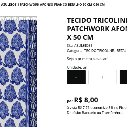
 AZULEJOS 1 PATCHWORK AFONSO FRANCO RETALHO 50 CM X 50 CM
TECIDO TRICOLIN
PATCHWORK AFON
X 50 CM
Sku:
AZULEJOS1
Categoria:
TECIDO TRICOLINE
RETA
Seja o primeira a avaliar!
Unidade: un
R$ 8,00
por
à vista
R$ 7,76
economize
3%
no Pix o
Depósito Bancário ou Transferência