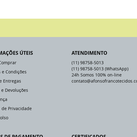
MAÇÕES ÚTEIS
ATENDIMENTO
Comprar
(11)
98758-5013
(11)
98758-5013
(WhatsApp)
 e Condições
24h Somos 100% on-line
 e Entregas
contato@afonsofrancotecidos.c
 e Devoluções
nça
a de Privacidade
olso
S DE PAGAMENTO
CERTIFICADOS