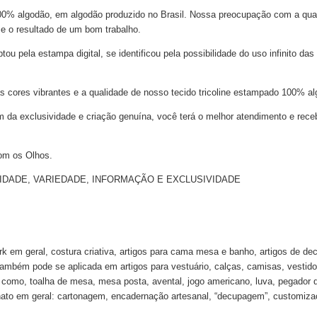
 100% algodão, em algodão produzido no Brasil. Nossa preocupação com a qu
 e o resultado de um bom trabalho.
 pela estampa digital, se identificou pela possibilidade do uso infinito das
s cores vibrantes e a qualidade de nosso tecido tricoline estampado 100% al
m da exclusividade e criação genuína, você terá o melhor atendimento e rece
om os Olhos.
NALIDADE, VARIEDADE, INFORMAÇÃO E EXCLUSIVIDADE
k em geral, costura criativa, artigos para cama mesa e banho, artigos de de
 também pode se aplicada em artigos para vestuário, calças, camisas, vestido
ha como, toalha de mesa, mesa posta, avental, jogo americano, luva, pegador 
ato em geral: cartonagem, encadernação artesanal, “decupagem”, customizaçã