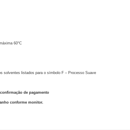
 máxima 60°C
 os solventes listados para o símbolo F – Processo Suave
ós confirmação de pagamento
manho conforme monitor.