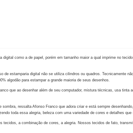
 digital como a de papel, porém em tamanho maior a qual imprime no tecido
so de estamparia digital não se utiliza cilindros ou quadros. Tecnicamente nã
e 100% algodão para estampar a grande maioria de seus desenhos.
nco que ao desenhar além de seu computador, mistura técnicas, usa tinta acr
z e sombra, ressalta Afonso Franco que adora criar e está sempre desenhando,
azendo toda essa alegria, beleza com uma variedade de cores e detalhes que
ecidos, a combinação de cores, a alegria. Nossos tecidos de fato, transmi