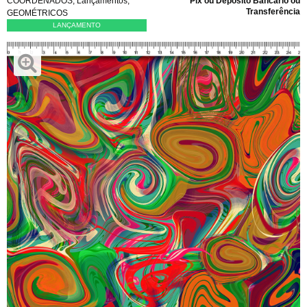
COORDENADOS
,
Lançamentos
,
Pix ou Depósito Bancário ou
Transferência
GEOMÉTRICOS
LANÇAMENTO