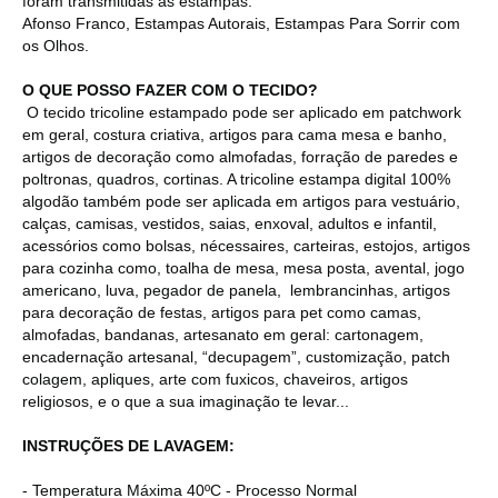
foram transmitidas às estampas.
Afonso Franco, Estampas Autorais, Estampas Para Sorrir com
os Olhos.
O QUE POSSO FAZER COM O TECIDO?
O tecido tricoline estampado pode ser aplicado em patchwork
em geral, costura criativa, artigos para cama mesa e banho,
artigos de decoração como almofadas, forração de paredes e
poltronas, quadros, cortinas. A tricoline estampa digital 100%
algodão também pode ser aplicada em artigos para vestuário,
calças, camisas, vestidos, saias, enxoval, adultos e infantil,
acessórios como bolsas, nécessaires, carteiras, estojos, artigos
para cozinha como, toalha de mesa, mesa posta, avental, jogo
americano, luva, pegador de panela, lembrancinhas, artigos
para decoração de festas, artigos para pet como camas,
almofadas, bandanas, artesanato em geral: cartonagem,
encadernação artesanal, “decupagem”, customização, patch
colagem, apliques, arte com fuxicos, chaveiros, artigos
religiosos, e o que a sua imaginação te levar...
INSTRUÇÕES DE LAVAGEM:
- Temperatura Máxima 40ºC - Processo Normal