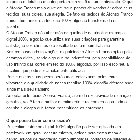
de cores e detalhes que despertam em você a sua criatividade. O que
o Afonso Franco mais ouve em seus pontos de vendas é: adoro seus
tecidos, suas cores, sua alegria. De fato os tecidos do Afonso Franco
transmitem amor, é a tricoline 100% algodão transformada em
carinho.
O Afonso Franco não abre mão da qualidade da tricoline estampa
digital 100% algodão que utiliza em suas criações para garantir a
satisfação dos clientes e o resultado de um bom trabalho.
Sempre buscando inovações e qualidade o Afonso Franco optou pela
estampa digital, sendo algo que se indentificou pela possibilidade do
uso infinito das cores em tecido 100% algodão, por isso escolheu a
tricoline que pode ser amplamente utilizada.
Pense que as suas peças serão mais valorizadas pelas cores
vibrantes e a qualidade de nossa tricoline 100% algodão diferenciando
ainda mais seu trabalho.
Ao optar pelo tecido Afonso Franco, além da exclusividade e criação
genuína, você tem o melhor atendimento e recebe em casa todo o
carinho e alegria que foram transmitidas às estampas.
O que posso fazer com o tecido?
A tricoline estampa digital 100% algodão pode ser aplicada em
patchwork em geral, costura criativa, artigos para cama mesa e
banho, artigos de decoração como almofadas, forração de paredes e