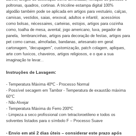
poltronas, quadros, cortinas. A tricoline estampa digital 100%
algodão também pode se aplicada em artigos para vestuário, calças,
camisas, vestidos, saias, enxoval, adultos e infantil, acessórios
como bolsas, nécessaires, carteiras, estojos, artigos para cozinha
como, toalha de mesa, avental, jogo americano, luva, pegador de
panela, lembrancinhas, artigos para decoração de festas, artigos para
pet como camas, almofadas, bandanas, artesanato em geral:
cartonagem, “decupagem”, customização, patch colagem, apliques,
arte com fuxicos, chaveiros, artigos religiosos, e o que a sua
imaginação te levar...
Instruções de Lavagem:
- Temperatura Máxima 40ºC - Processo Normal
- Possível secagem em Tambor - Temperatura de exaustão máxima
60°C
- Não Alvejar
- Temperatura Máxima do Ferro 200ºC
- Limpeza a seco profissional com tetracloroetileno e todos os
solventes listados para o símbolo F – Processo Suave
-
Envio em até 2 dias úteis – considerar este prazo após