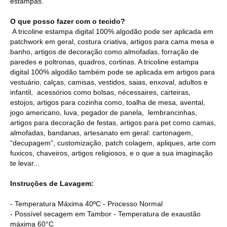
estampas.
O que posso fazer com o tecido?
A tricoline estampa digital 100% algodão pode ser aplicada em
patchwork em geral, costura criativa, artigos para cama mesa e
banho, artigos de decoração como almofadas, forração de
paredes e poltronas, quadros, cortinas. A tricoline estampa
digital 100% algodão também pode se aplicada em artigos para
vestuário, calças, camisas, vestidos, saias, enxoval, adultos e
infantil, acessórios como bolsas, nécessaires, carteiras,
estojos, artigos para cozinha como, toalha de mesa, avental,
jogo americano, luva, pegador de panela, lembrancinhas,
artigos para decoração de festas, artigos para pet como camas,
almofadas, bandanas, artesanato em geral: cartonagem,
“decupagem”, customização, patch colagem, apliques, arte com
fuxicos, chaveiros, artigos religiosos, e o que a sua imaginação
te levar...
Instruções de Lavagem:
- Temperatura Máxima 40ºC - Processo Normal
- Possível secagem em Tambor - Temperatura de exaustão
máxima 60°C