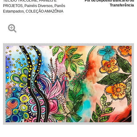
TECIDO TRICOLINE
,
PAINÉIS E
Pix ou Depósito Bancário ou
Transferência
PROJETOS
,
Painéis Diversos
,
Panôs
Estampados
,
COLEÇÃO AMAZÔNIA