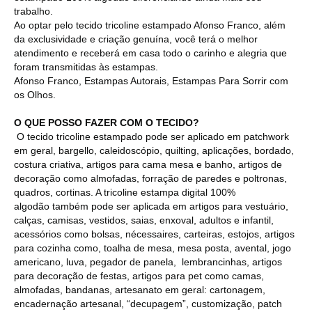
trabalho.
Ao optar pelo tecido tricoline estampado Afonso Franco, além
da exclusividade e criação genuína, você terá o melhor
atendimento e receberá em casa todo o carinho e alegria que
foram transmitidas às estampas.
Afonso Franco, Estampas Autorais, Estampas Para Sorrir com
os Olhos.
O QUE POSSO FAZER COM O TECIDO?
O tecido tricoline estampado pode ser aplicado em patchwork
em geral, bargello, caleidoscópio, quilting, aplicações, bordado,
costura criativa, artigos para cama mesa e banho, artigos de
decoração como almofadas, forração de paredes e poltronas,
quadros, cortinas. A tricoline estampa digital 100%
algodão também pode ser aplicada em artigos para vestuário,
calças, camisas, vestidos, saias, enxoval, adultos e infantil,
acessórios como bolsas, nécessaires, carteiras, estojos, artigos
para cozinha como, toalha de mesa, mesa posta, avental, jogo
americano, luva, pegador de panela, lembrancinhas, artigos
para decoração de festas, artigos para pet como camas,
almofadas, bandanas, artesanato em geral: cartonagem,
encadernação artesanal, “decupagem”, customização, patch