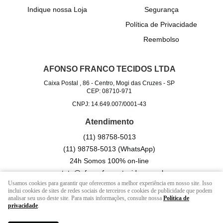
Indique nossa Loja
Segurança
Política de Privacidade
Reembolso
AFONSO FRANCO TECIDOS LTDA
Caixa Postal , 86
-
Centro, Mogi das Cruzes
-
SP
CEP: 08710-971
CNPJ: 14.649.007/0001-43
Atendimento
(11)
98758-5013
(11)
98758-5013
(WhatsApp)
24h Somos 100% on-line
contato@afonsofrancotecidos.com.br
Usamos cookies para garantir que oferecemos a melhor experiência em nosso site. Isso
inclui cookies de sites de redes sociais de terceiros e cookies de publicidade que podem
analisar seu uso deste site. Para mais informações, consulte nossa
Política de
LOJA VIRTUAL CRIADA POR
privacidade
.