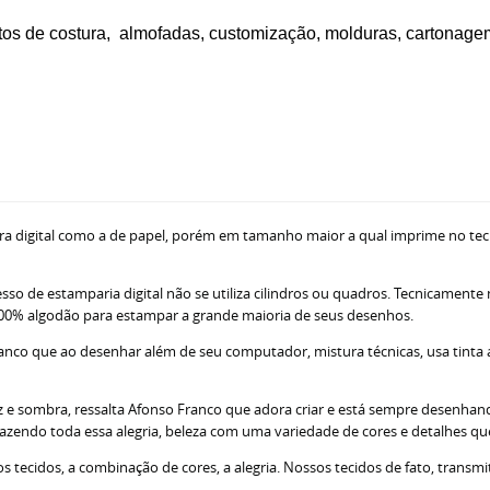
de costura, almofadas, customização, molduras, cartonagem 
ra digital como a de papel, porém em tamanho maior a qual imprime no tec
sso de estamparia digital não se utiliza cilindros ou quadros. Tecnicamente
ne 100% algodão para estampar a grande maioria de seus desenhos.
nco que ao desenhar além de seu computador, mistura técnicas, usa tinta acr
z e sombra, ressalta Afonso Franco que adora criar e está sempre desenhando
razendo toda essa alegria, beleza com uma variedade de cores e detalhes q
tecidos, a combinação de cores, a alegria. Nossos tecidos de fato, transm