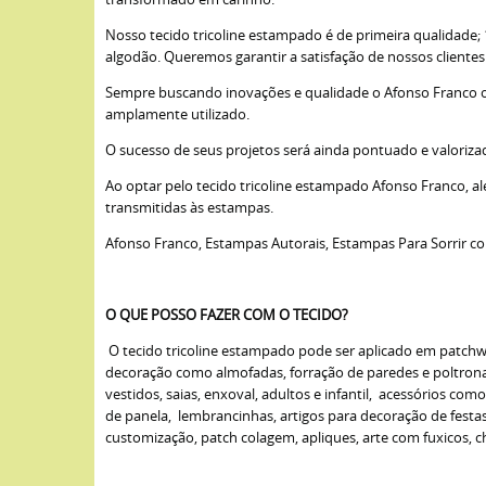
Nosso tecido tricoline estampado é de primeira qualidade
algodão. Queremos garantir a satisfação de nossos cliente
Sempre buscando inovações e qualidade o Afonso Franco opto
amplamente utilizado.
O sucesso de seus projetos será ainda pontuado e valoriza
Ao optar pelo tecido tricoline estampado Afonso Franco, a
transmitidas às estampas.
Afonso Franco, Estampas Autorais, Estampas Para Sorrir c
O QUE POSSO FAZER COM O TECIDO?
O tecido tricoline estampado pode ser aplicado em patchwork
decoração como almofadas, forração de paredes e poltronas,
vestidos, saias, enxoval, adultos e infantil, acessórios com
de panela, lembrancinhas, artigos para decoração de fest
customização, patch colagem, apliques, arte com fuxicos, cha