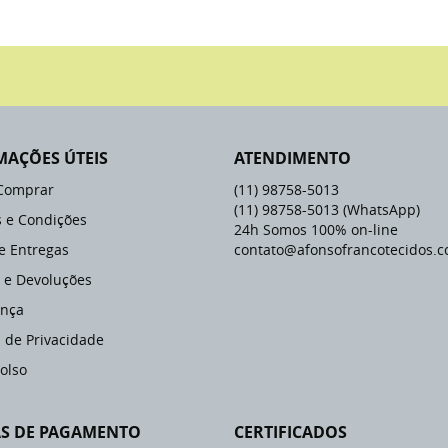
MAÇÕES ÚTEIS
ATENDIMENTO
Comprar
(11)
98758-5013
(11)
98758-5013
(WhatsApp)
 e Condições
24h Somos 100% on-line
 e Entregas
contato@afonsofrancotecidos.c
 e Devoluções
nça
a de Privacidade
olso
S DE PAGAMENTO
CERTIFICADOS