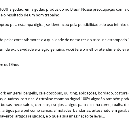
; 100% algodão, em algodão produzido no Brasil. Nossa preocupação com a 
s e o resultado de um bom trabalho.
u pela estampa digital, se identificou pela possibilidade do uso infinito d
do pelas cores vibrantes e a qualidade de nosso tecido tricoline estampado
lém da exclusividade e criação genuína, você terá o melhor atendimento e r
om os Olhos.
 em geral, bargello, caleidoscópio, quilting, aplicações, bordado, costura 
 quadros, cortinas. A tricoline estampa digital 100% algodão também pode s
o bolsas, nécessaires, carteiras, estojos, artigos para cozinha como, toalha 
as, artigos para pet como camas, almofadas, bandanas, artesanato em geral
veiros, artigos religiosos, e o que a sua imaginação te levar...