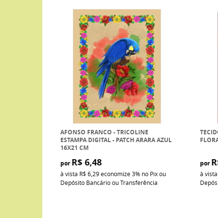
AFONSO FRANCO - TRICOLINE
TECID
ESTAMPA DIGITAL - PATCH ARARA AZUL
FLOR
16X21 CM
R$ 6,48
R
por
por
à vista
R$ 6,29
economize
3%
no Pix ou
à vist
Depósito Bancário ou Transferência
Depósi