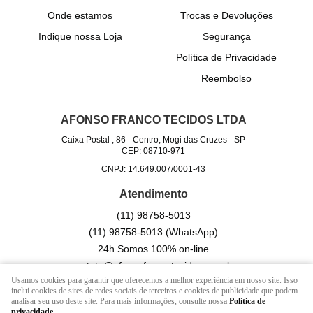
Onde estamos
Trocas e Devoluções
Indique nossa Loja
Segurança
Política de Privacidade
Reembolso
AFONSO FRANCO TECIDOS LTDA
Caixa Postal , 86
-
Centro, Mogi das Cruzes
-
SP
CEP: 08710-971
CNPJ: 14.649.007/0001-43
Atendimento
(11)
98758-5013
(11)
98758-5013
(WhatsApp)
24h Somos 100% on-line
contato@afonsofrancotecidos.com.br
Usamos cookies para garantir que oferecemos a melhor experiência em nosso site. Isso
inclui cookies de sites de redes sociais de terceiros e cookies de publicidade que podem
analisar seu uso deste site. Para mais informações, consulte nossa
Política de
LOJA VIRTUAL CRIADA POR
privacidade
.