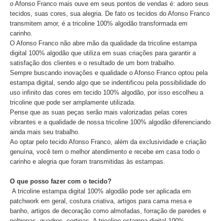
o Afonso Franco mais ouve em seus pontos de vendas é: adoro seus
tecidos, suas cores, sua alegria. De fato os tecidos do Afonso Franco
transmitem amor, é a tricoline 100% algodão transformada em
carinho.
O Afonso Franco não abre mão da qualidade da tricoline estampa
digital 100% algodão que utiliza em suas criações para garantir a
satisfação dos clientes e o resultado de um bom trabalho.
Sempre buscando inovações e qualidade o Afonso Franco optou pela
estampa digital, sendo algo que se indentificou pela possibilidade do
uso infinito das cores em tecido 100% algodão, por isso escolheu a
tricoline que pode ser amplamente utilizada.
Pense que as suas peças serão mais valorizadas pelas cores
vibrantes e a qualidade de nossa tricoline 100% algodão diferenciando
ainda mais seu trabalho.
Ao optar pelo tecido Afonso Franco, além da exclusividade e criação
genuína, você tem o melhor atendimento e recebe em casa todo o
carinho e alegria que foram transmitidas às estampas.
O que posso fazer com o tecido?
A tricoline estampa digital 100% algodão pode ser aplicada em
patchwork em geral, costura criativa, artigos para cama mesa e
banho, artigos de decoração como almofadas, forração de paredes e
poltronas, quadros, cortinas. A tricoline estampa digital 100%