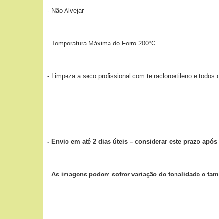
- Não Alvejar
- Temperatura Máxima do Ferro 200ºC
- Limpeza a seco profissional com tetracloroetileno e todos
- Envio em até 2 dias úteis – considerar este prazo ap
- As imagens podem sofrer variação de tonalidade e ta