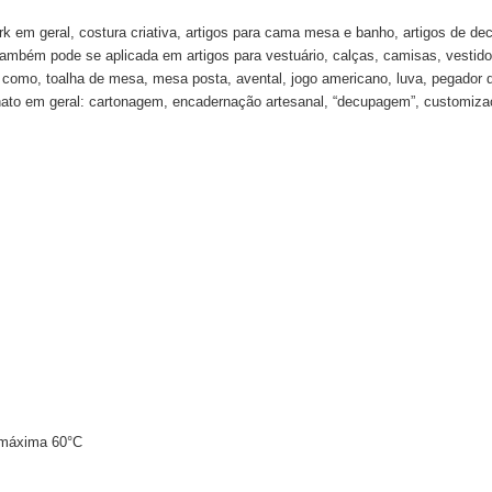
k em geral, costura criativa, artigos para cama mesa e banho, artigos de de
 também pode se aplicada em artigos para vestuário, calças, camisas, vestido
ha como, toalha de mesa, mesa posta, avental, jogo americano, luva, pegador 
ato em geral: cartonagem, encadernação artesanal, “decupagem”, customizaçã
 máxima 60°C