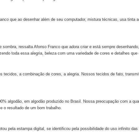
nco que ao desenhar além de seu computador, mistura técnicas, usa tinta acr
z e sombra, ressalta Afonso Franco que adora criar e está sempre desenhando,
azendo toda essa alegria, beleza com uma variedade de cores e detalhes que
ecidos, a combinação de cores, a alegria. Nossos tecidos de fato, transmi
 100% algodão, em algodão produzido no Brasil. Nossa preocupação com a qu
 e o resultado de um bom trabalho.
 pela estampa digital, se identificou pela possibilidade do uso infinito das