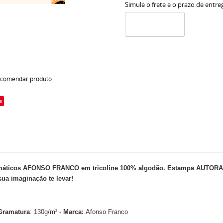
Simule o frete e o prazo de entre
comendar produto
e
cos AFONSO FRANCO em tricoline 100% algodão. Estampa AUTORAL e E
sua imaginação te levar!
Gramatura
: 130g/m² -
Marca:
Afonso Franco