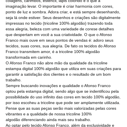
colagens, carimbos, estencil, lápis colorido e o que a
imaginação levar. O importante é criar harmonia com cores,
ponto de luz e sombra. Adora criar, e está sempre desenhando,
seja lá onde estiver. Seus desenhos e criações são digitalmente
impressas no tecido (tricoline 100% algodão) trazendo toda
essa alegria, beleza com uma variedade de corese detalhes
que despertam em você a sua criatividade. O que o Afonso
Franco mais ouve em seus pontos de vendas é: adoro seus
tecidos, suas cores, sua alegria. De fato os tecidos do Afonso
Franco transmitem amor, é a tricoline 100% algodão
transformada em carinho.
O Afonso Franco não abre mão da qualidade da tricoline
estampa digital 100% algodão que utiliza em suas criações para
garantir a satisfação dos clientes e o resultado de um bom
trabalho.
Sempre buscando inovações e qualidade o Afonso Franco
optou pela estampa digital, sendo algo que se indentificou pela
possibilidade do uso infinito das cores em tecido 100% algodão,
por isso escoheu a tricoline que pode ser amplamente utilizada.
Pense que as suas peças serão mais valorizadas pelas cores
vibrantes e a qualidade de nossa tricoline 100%
algodão diferenciando ainda mais seu trabalho.
Ao optar pelo tecido Afonso Franco, além da exclusividade e