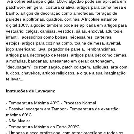
A tricoline estampa digital 100% algodão pode ser aplicada em
patchwork em geral, costura criativa, artigos para cama mesa e
banho, artigos de decoração como almofadas, forração de
paredes e poltronas, quadros, cortinas. A tricoline estampa
digital 100% algodão também pode se aplicada em artigos para
vestuário, calças, camisas, vestidos, saias, enxoval, adultos e
infantil, acessórios como bolsas, nécessaires, carteiras,
estojos, artigos para cozinha como, toalha de mesa, avental,
jogo americano, luva, pegador de panela, lembrancinhas,
artigos para decoração de festas, artigos para pet como camas,
almofadas, bandanas, artesanato em geral: cartonagem,
“decupagem”, customização, patch colagem, apliques, arte com
fuxicos, chaveiros, artigos religiosos, e o que a sua imaginação
te levar...
Instruções de Lavagem:
- Temperatura Máxima 40ºC - Processo Normal
- Possível secagem em Tambor - Temperatura de exaustão
máxima 60°C
- Não Alvejar
- Temperatura Máxima do Ferro 200ºC
- Limpeza a seco profissional com tetracloroetileno e todos os