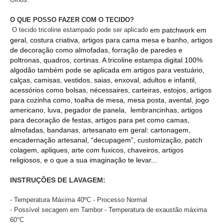
O QUE POSSO FAZER COM O TECIDO?
O tecido
tricoline estampado
pode ser aplicado
em patchwork em
geral, costura criativa, artigos para cama mesa e banho, artigos
de decoração como almofadas, forração de paredes e
poltronas, quadros, cortinas. A tricoline estampa digital 100%
algodão também pode se aplicada em artigos para vestuário,
calças, camisas, vestidos, saias, enxoval, adultos e infantil,
acessórios como bolsas, nécessaires, carteiras, estojos, artigos
para cozinha como, toalha de mesa, mesa posta, avental, jogo
americano, luva, pegador de panela, lembrancinhas, artigos
para decoração de festas, artigos para pet como camas,
almofadas, bandanas, artesanato em geral: cartonagem,
encadernação artesanal, “decupagem”, customização, patch
colagem, apliques, arte com fuxicos, chaveiros, artigos
religiosos, e o que a sua imaginação te levar...
INSTRUÇÕES DE LAVAGEM:
- Temperatura Máxima 40ºC - Processo Normal
- Possível secagem em Tambor - Temperatura de exaustão máxima
60°C