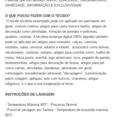
Palavras que nos definem: AMOR, QUALIDADE, ORIGINALIDADE,
VARIEDADE, INFORMAÇÃO E EXCLUSIVIDADE
O QUE POSSO FAZER COM O TECIDO?
O tecido tricoline estampado pode ser aplicado
em patchwork em
geral, costura criativa, artigos para cama mesa e banho, artigos de
decoração como almofadas, forração de paredes e poltronas,
quadros, cortinas. A tricoline estampa digital 100% algodão também
pode se aplicada em artigos para vestuário, calças, camisas,
vestidos, saias, enxoval, adultos e infantil, acessórios como bolsas,
nécessaires, carteiras, estojos, artigos para cozinha como, toalha de
mesa, mesa posta, avental, jogo americano, luva, pegador de panela,
lembrancinhas, artigos para decoração de festas, artigos para pet
como camas, almofadas, bandanas, artesanato em geral:
cartonagem, encadernação artesanal, “decupagem”, customização,
patch colagem, apliques, arte com fuxicos, chaveiros, artigos
religiosos, e o que a sua imaginação te levar...
INSTRUÇÕES DE LAVAGEM:
- Temperatura Máxima 40ºC - Processo Normal
- Possível secagem em Tambor - Temperatura de exaustão máxima
60°C