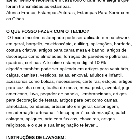
foram transmitidas às estampas.
Afonso Franco, Estampas Autorais, Estampas Para Sorrir com
os Olhos.
O QUE POSSO FAZER COM O TECIDO?
O tecido tricoline estampado pode ser aplicado em patchwork
em geral, bargello, caleidoscópio, quilting, aplicações, bordado,
costura criativa, artigos para cama mesa e banho, artigos de
decoração como almofadas, forração de paredes e poltronas,
quadros, cortinas. A tricoline estampa digital 100%
algodão também pode ser aplicada em artigos para vestuário,
calças, camisas, vestidos, saias, enxoval, adultos e infantil,
acessórios como bolsas, nécessaires, carteiras, estojos, artigos
para cozinha como, toalha de mesa, mesa posta, avental, jogo
americano, luva, pegador de panela, lembrancinhas, artigos
para decoração de festas, artigos para pet como camas,
almofadas, bandanas, artesanato em geral: cartonagem,
encadernação artesanal, “decupagem”, customização, patch
colagem, apliques, arte com fuxicos, chaveiros, artigos
religiosos, e o que a sua imaginação te levar...
INSTRUÇÕES DE LAVAGEM: