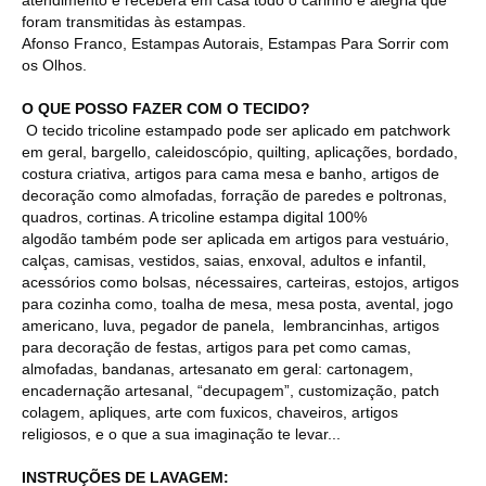
foram transmitidas às estampas.
Afonso Franco, Estampas Autorais, Estampas Para Sorrir com
os Olhos.
O QUE POSSO FAZER COM O TECIDO?
O tecido tricoline estampado pode ser aplicado em patchwork
em geral, bargello, caleidoscópio, quilting, aplicações, bordado,
costura criativa, artigos para cama mesa e banho, artigos de
decoração como almofadas, forração de paredes e poltronas,
quadros, cortinas. A tricoline estampa digital 100%
algodão também pode ser aplicada em artigos para vestuário,
calças, camisas, vestidos, saias, enxoval, adultos e infantil,
acessórios como bolsas, nécessaires, carteiras, estojos, artigos
para cozinha como, toalha de mesa, mesa posta, avental, jogo
americano, luva, pegador de panela, lembrancinhas, artigos
para decoração de festas, artigos para pet como camas,
almofadas, bandanas, artesanato em geral: cartonagem,
encadernação artesanal, “decupagem”, customização, patch
colagem, apliques, arte com fuxicos, chaveiros, artigos
religiosos, e o que a sua imaginação te levar...
INSTRUÇÕES DE LAVAGEM: