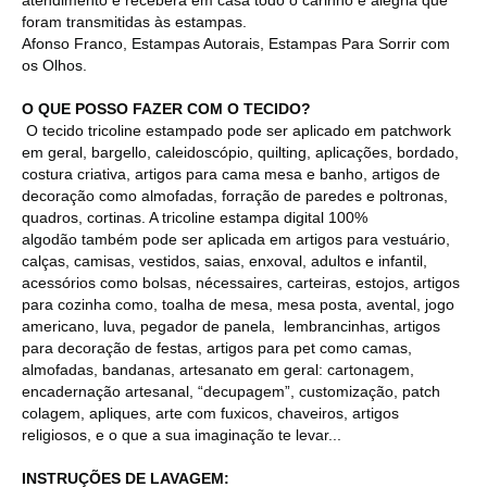
foram transmitidas às estampas.
Afonso Franco, Estampas Autorais, Estampas Para Sorrir com
os Olhos.
O QUE POSSO FAZER COM O TECIDO?
O tecido tricoline estampado pode ser aplicado em patchwork
em geral, bargello, caleidoscópio, quilting, aplicações, bordado,
costura criativa, artigos para cama mesa e banho, artigos de
decoração como almofadas, forração de paredes e poltronas,
quadros, cortinas. A tricoline estampa digital 100%
algodão também pode ser aplicada em artigos para vestuário,
calças, camisas, vestidos, saias, enxoval, adultos e infantil,
acessórios como bolsas, nécessaires, carteiras, estojos, artigos
para cozinha como, toalha de mesa, mesa posta, avental, jogo
americano, luva, pegador de panela, lembrancinhas, artigos
para decoração de festas, artigos para pet como camas,
almofadas, bandanas, artesanato em geral: cartonagem,
encadernação artesanal, “decupagem”, customização, patch
colagem, apliques, arte com fuxicos, chaveiros, artigos
religiosos, e o que a sua imaginação te levar...
INSTRUÇÕES DE LAVAGEM: