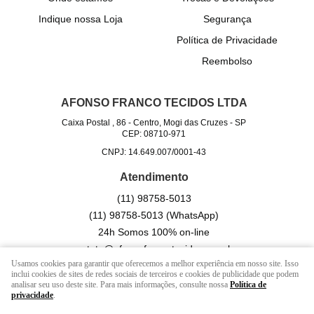
Indique nossa Loja
Segurança
Política de Privacidade
Reembolso
AFONSO FRANCO TECIDOS LTDA
Caixa Postal , 86
-
Centro, Mogi das Cruzes
-
SP
CEP: 08710-971
CNPJ: 14.649.007/0001-43
Atendimento
(11)
98758-5013
(11)
98758-5013
(WhatsApp)
24h Somos 100% on-line
contato@afonsofrancotecidos.com.br
Usamos cookies para garantir que oferecemos a melhor experiência em nosso site. Isso
inclui cookies de sites de redes sociais de terceiros e cookies de publicidade que podem
analisar seu uso deste site. Para mais informações, consulte nossa
Política de
LOJA VIRTUAL CRIADA POR
privacidade
.